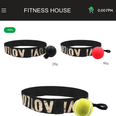
0
0,00
ГРН.
-34%