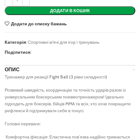
ДОДАТИ В КОШИК
Додати до списку бажань
Категорія:
Спортивні м'ячі для ігор і тренувань
Поділитися:
ОПИС
Тренажер
для
реакції
Fight Ball (3
рівні
складності
)
Розвивай швидкість, координацію та точність ударів разом із
універсальним боксерським пневмотренажером! Ідеально
підходить для боксерів, бійців MMA та всіх, хто хоче покращити
рефлекси й підтримувати себе в тонусі.
Головні
переваги
:
Комфортна
фіксація
:
Еластична пов’язка надійно тримається