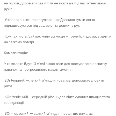
на голові, добре вбирає піт та не зісковзує під час інтенсивних
рухів.
Універсальність
та
регулювання
:
Довжина гумки легко
підлаштовується під ваш зріст та довжину рук.
Компактність
:
Займає мінімум місця — тренуйся вдома, в залі чи
на свіжому повітрі.
Комплектація
:
У комплекті йдуть 3 м’ячі різної ваги для поступового розвитку
навичок та прогресивного навантаження:
20г (чорний) — легкий м’яч для новачків, допомагає зловити
ритм.
60г (тенісний) — середній рівень для відточування швидкості та
координації.
80г (червоний) — важкий м’яч для профі, що вимагає