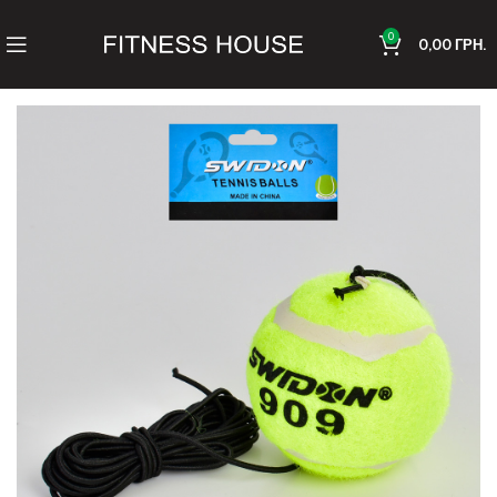
0
0,00
ГРН.