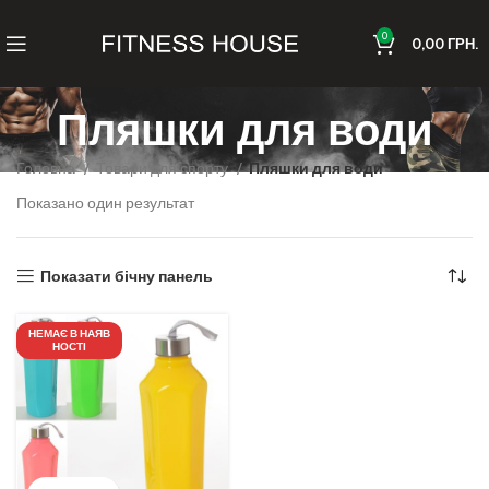
0
0,00
ГРН.
Пляшки для води
Головна
Товари для спорту
Пляшки для води
Показано один результат
Показати бічну панель
НЕМАЄ В НАЯВ
НОСТІ