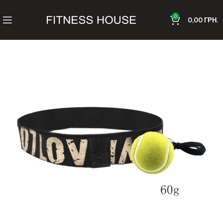
0
0,00
ГРН.