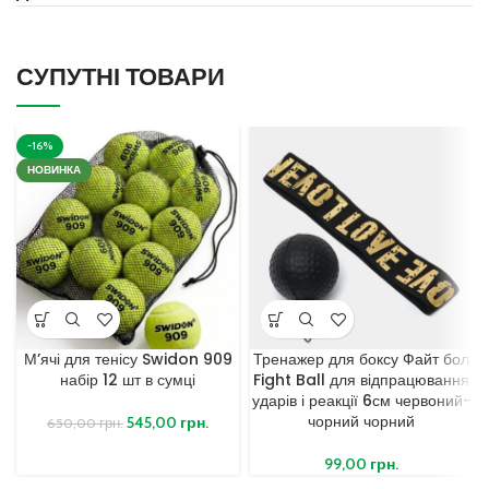
СУПУТНІ ТОВАРИ
-16%
НОВИНКА
М’ячі для тенісу Swidon 909
Тренажер для боксу Файт бол
набір 12 шт в сумці
Fight Ball для відпрацювання
ударів і реакції 6см червоний-
чорний чорний
545,00
грн.
650,00
грн.
99,00
грн.