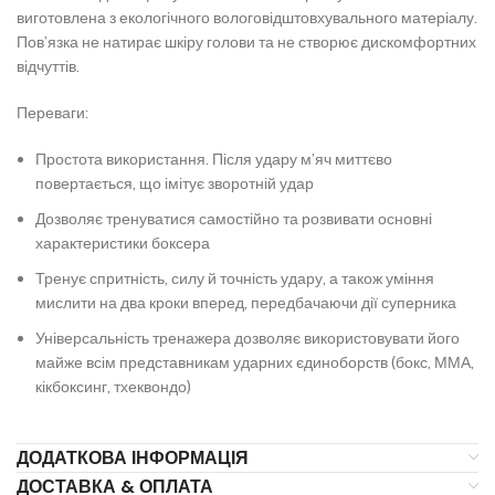
виготовлена з екологічного вологовідштовхувального матеріалу.
Повʼязка не натирає шкіру голови та не створює дискомфортних
відчуттів.
Переваги:
Простота використання. Після удару мʼяч миттєво
повертається, що імітує зворотній удар
Дозволяє тренуватися самостійно та розвивати основні
характеристики боксера
Тренує спритність, силу й точність удару, а також уміння
мислити на два кроки вперед, передбачаючи дії суперника
Універсальність тренажера дозволяє використовувати його
майже всім представникам ударних єдиноборств (бокс, ММА,
кікбоксинг, тхеквондо)
ДОДАТКОВА ІНФОРМАЦІЯ
ДОСТАВКА & ОПЛАТА