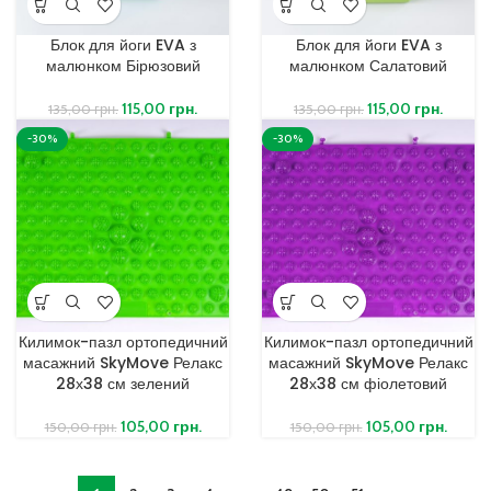
Блок для йоги EVA з
Блок для йоги EVA з
малюнком Бірюзовий
малюнком Салатовий
115,00
грн.
115,00
грн.
135,00
грн.
135,00
грн.
-30%
-30%
Килимок-пазл ортопедичний
Килимок-пазл ортопедичний
масажний SkyMove Релакс
масажний SkyMove Релакс
28х38 см зелений
28х38 см фіолетовий
105,00
грн.
105,00
грн.
150,00
грн.
150,00
грн.