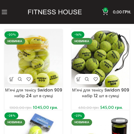
0
0,00
ГРН.
Показати бічну панель
-20%
-16%
НОВИНКА
НОВИНКА
М’ячі для тенісу Swidon 909
М’ячі для тенісу Swidon 909
набір 24 шт в сумці
набір 12 шт в сумці
1045,00
грн.
545,00
грн.
1300,00
грн.
650,00
грн.
-28%
-25%
НОВИНКА
НОВИНКА