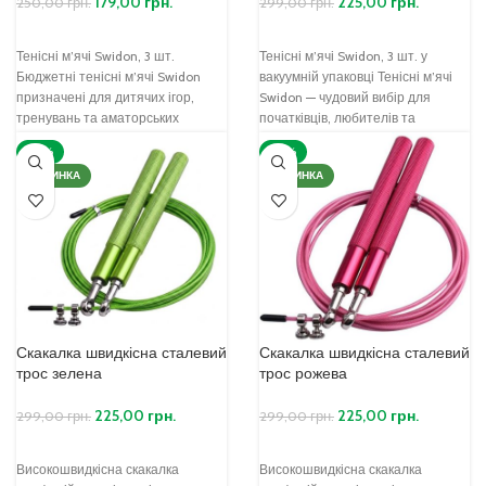
179,00
грн.
225,00
грн.
250,00
грн.
299,00
грн.
Тенісні м’ячі Swidon, 3 шт.
Тенісні м’ячі Swidon, 3 шт. у
Бюджетні тенісні м’ячі Swidon
вакуумній упаковці Тенісні м’ячі
призначені для дитячих ігор,
Swidon — чудовий вибір для
тренувань та аматорських
початківців, любителів та
занять. Завдяки зниженому
тренувань. Завдяки
-25%
-25%
внутрішньому
НОВИНКА
НОВИНКА
Скакалка швидкісна сталевий
Скакалка швидкісна сталевий
трос зелена
трос рожева
225,00
грн.
225,00
грн.
299,00
грн.
299,00
грн.
Високошвидкісна скакалка
Високошвидкісна скакалка