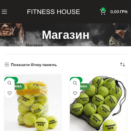
0
0,00
ГРН.
Магазин
Головна
Магазин
Показано 1–12 із 612
Показати бічну панель
-20%
-16%
НОВИНКА
НОВИНКА