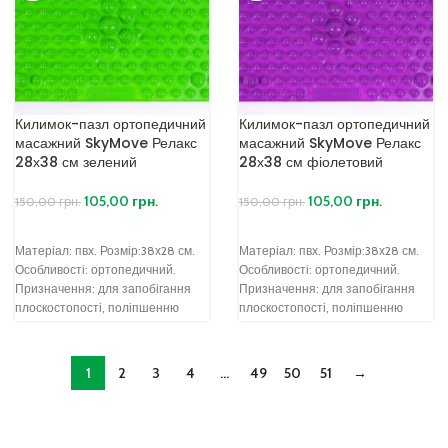
Килимок-пазл ортопедичний
Килимок-пазл ортопедичний
масажний SkyMove Релакс
масажний SkyMove Релакс
28х38 см зелений
28х38 см фіолетовий
105,00
грн.
105,00
грн.
150,00
грн.
150,00
грн.
Матеріал: пвх. Розмір:38х28 см.
Матеріал: пвх. Розмір:38х28 см.
Особливості: ортопедичний.
Особливості: ортопедичний.
Призначення: для запобігання
Призначення: для запобігання
плоскостопості, поліпшенню
плоскостопості, поліпшенню
кровообігу. Призначення Біч
кровообігу. Призначення Біч
сучасного людства —
сучасного людства —
плоскостопість, яка розвивається
плоскостопість, яка розвивається
1
2
3
4
…
49
50
51
→