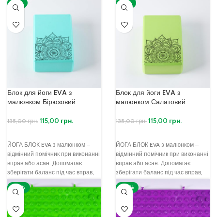
-15%
-15%
також
також
Блок для йоги EVA з
Блок для йоги EVA з
малюнком Бірюзовий
малюнком Салатовий
115,00
грн.
115,00
грн.
135,00
грн.
135,00
грн.
ЙОГА БЛОК EVA з малюнком –
ЙОГА БЛОК EVA з малюнком –
відмінний помічник при виконанні
відмінний помічник при виконанні
вправ або асан. Допомагає
вправ або асан. Допомагає
зберігати баланс під час вправ,
зберігати баланс під час вправ,
зменшує
зменшує
-30%
-30%