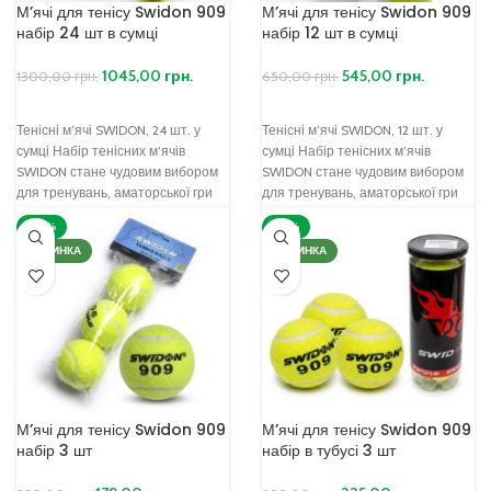
М’ячі для тенісу Swidon 909
М’ячі для тенісу Swidon 909
набір 24 шт в сумці
набір 12 шт в сумці
1045,00
грн.
545,00
грн.
1300,00
грн.
650,00
грн.
Тенісні м’ячі SWIDON, 24 шт. у
Тенісні м’ячі SWIDON, 12 шт. у
сумці Набір тенісних м’ячів
сумці Набір тенісних м’ячів
SWIDON стане чудовим вибором
SWIDON стане чудовим вибором
для тренувань, аматорської гри
для тренувань, аматорської гри
та навчання.
та навчання.
-28%
-25%
НОВИНКА
НОВИНКА
М’ячі для тенісу Swidon 909
М’ячі для тенісу Swidon 909
набір 3 шт
набір в тубусі 3 шт