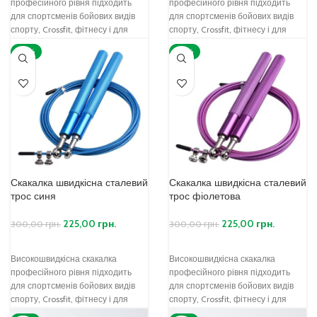
професійного рівня підходить
професійного рівня підходить
для спортсменів бойових видів
для спортсменів бойових видів
спорту, Crossfit, фітнесу і для
спорту, Crossfit, фітнесу і для
якісних тренувань зі скакалкою, а
якісних тренувань зі скакалкою, а
-25%
-25%
також
також
Скакалка швидкісна сталевий
Скакалка швидкісна сталевий
трос синя
трос фіолетова
225,00
грн.
225,00
грн.
300,00
грн.
300,00
грн.
Високошвидкісна скакалка
Високошвидкісна скакалка
професійного рівня підходить
професійного рівня підходить
для спортсменів бойових видів
для спортсменів бойових видів
спорту, Crossfit, фітнесу і для
спорту, Crossfit, фітнесу і для
якісних тренувань зі скакалкою, а
якісних тренувань зі скакалкою, а