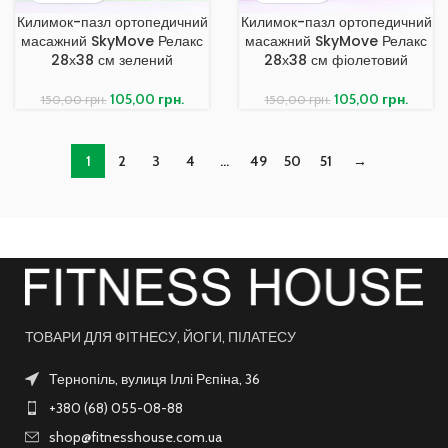
Килимок-пазл ортопедичний
Килимок-пазл ортопедичний
масажний SkyMove Релакс
масажний SkyMove Релакс
28х38 см зелений
28х38 см фіолетовий
105,00
грн.
105,00
грн.
150,00
грн.
150,00
грн.
1
2
3
4
…
49
50
51
→
ТОВАРИ ДЛЯ ФІТНЕСУ, ЙОГИ, ПІЛАТЕСУ
Тернопіль, вулиця Іллі Рєпіна, 36
+380 (68) 055-08-88
shop@fitnesshouse.com.ua