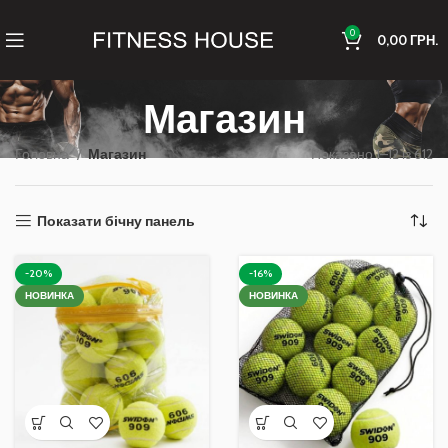
0
0,00
ГРН.
Магазин
Головна
Магазин
Показано 1–12 із 612
Показати бічну панель
-20%
-16%
НОВИНКА
НОВИНКА