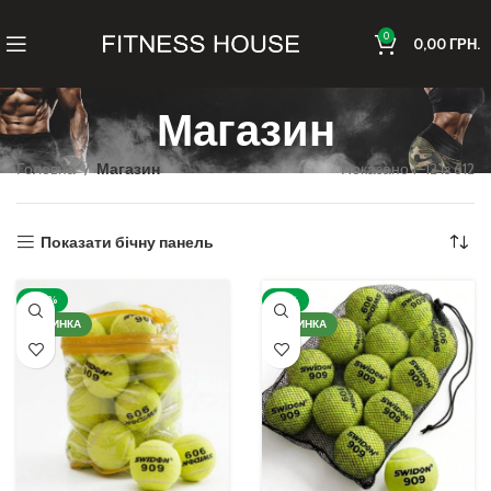
0
0,00
ГРН.
Магазин
Головна
Магазин
Показано 1–12 із 612
Показати бічну панель
-20%
-16%
НОВИНКА
НОВИНКА