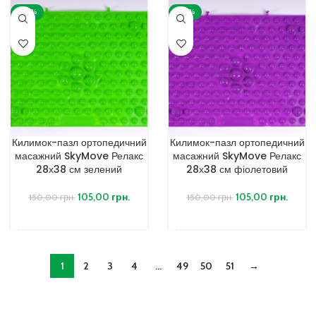
-30%
-30%
Килимок-пазл ортопедичний
Килимок-пазл ортопедичний
масажний SkyMove Релакс
масажний SkyMove Релакс
28х38 см зелений
28х38 см фіолетовий
105,00
грн.
105,00
грн.
150,00
грн.
150,00
грн.
ДОДАТИ В КОШИК
ДОДАТИ В КОШИК
1
2
3
4
…
49
50
51
→