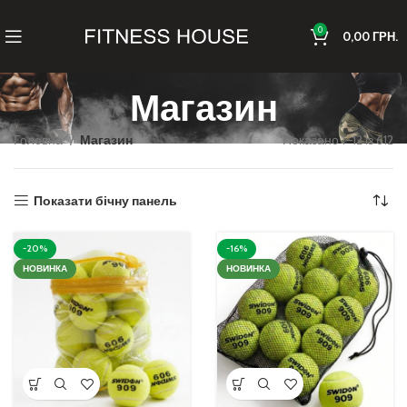
0
0,00
ГРН.
Магазин
Головна
Магазин
Показано 1–12 із 612
Показати бічну панель
-20%
-16%
НОВИНКА
НОВИНКА