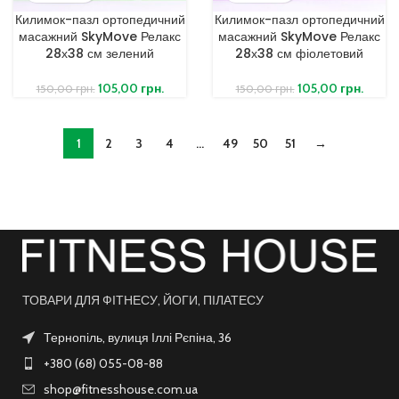
Килимок-пазл ортопедичний
Килимок-пазл ортопедичний
масажний SkyMove Релакс
масажний SkyMove Релакс
28х38 см зелений
28х38 см фіолетовий
105,00
грн.
105,00
грн.
150,00
грн.
150,00
грн.
1
2
3
4
…
49
50
51
→
ТОВАРИ ДЛЯ ФІТНЕСУ, ЙОГИ, ПІЛАТЕСУ
Тернопіль, вулиця Іллі Рєпіна, 36
+380 (68) 055-08-88
shop@fitnesshouse.com.ua