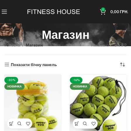
0
0,00
ГРН.
Магазин
Головна
Магазин
Показано 1–12 із 612
Показати бічну панель
-20%
-16%
НОВИНКА
НОВИНКА