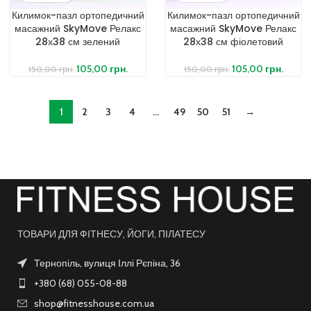
Килимок-пазл ортопедичний
Килимок-пазл ортопедичний
масажний SkyMove Релакс
масажний SkyMove Релакс
28х38 см зелений
28х38 см фіолетовий
105,00
грн.
105,00
грн.
150,00
грн.
150,00
грн.
1
2
3
4
…
49
50
51
→
ТОВАРИ ДЛЯ ФІТНЕСУ, ЙОГИ, ПІЛАТЕСУ
Тернопіль, вулиця Іллі Рєпіна, 36
+380 (68) 055-08-88
shop@fitnesshouse.com.ua