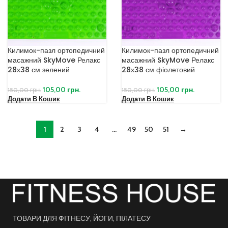
Килимок-пазл ортопедичний
Килимок-пазл ортопедичний
масажний SkyMove Релакс
масажний SkyMove Релакс
28х38 см зелений
28х38 см фіолетовий
105,00
грн.
105,00
грн.
150,00
грн.
150,00
грн.
Додати В Кошик
Додати В Кошик
1
2
3
4
…
49
50
51
→
ТОВАРИ ДЛЯ ФІТНЕСУ, ЙОГИ, ПІЛАТЕСУ