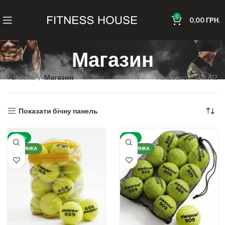
0
0,00
ГРН.
Магазин
Головна
Магазин
Показано 1–12 із 612
Показати бічну панель
-20%
-16%
НОВИНКА
НОВИНКА