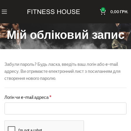
0
0,00
ГРН.
Мій обліковий запис
Забули пароль? Будь ласка, введіть ваш логін або e-mail
адресу. Ви отримаєте електронний лист з посиланням для
створення нового паролю.
Логін чи e-mail адреса
*