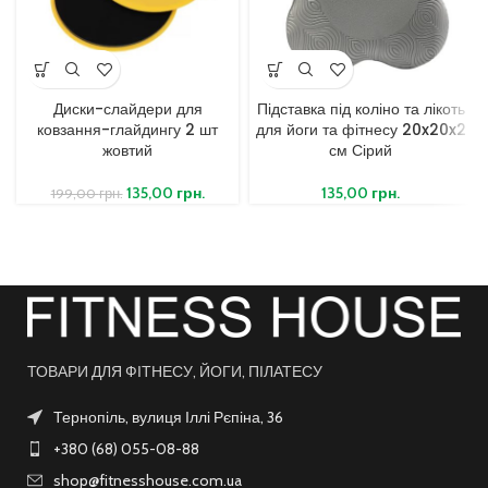
Диски-слайдери для
Підставка під коліно та лікоть
ковзання-глайдингу 2 шт
для йоги та фітнесу 20x20x2
жовтий
см Сірий
135,00
грн.
135,00
грн.
199,00
грн.
ТОВАРИ ДЛЯ ФІТНЕСУ, ЙОГИ, ПІЛАТЕСУ
Тернопіль, вулиця Іллі Рєпіна, 36
+380 (68) 055-08-88
shop@fitnesshouse.com.ua