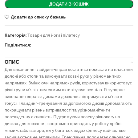
ДОДАТИ В КОШИК
Додати до списку бажань
Категорія:
Товари для йоги і пілатесу
Поділитися:
ОПИС
Для виконання глайдинг-вправ достатньо покласти на пластини
долоні або стопи та виконувати ковзкі рухи у різноманітних
напрямках. Змінюючи напрямок рухів, користувач використовує
різні групи м’язів, тим самим активізуючи все тіло. Регулярне
виконання вправ із дисками дозволяє підтримувати м’язи в
тонусі. Глайдинг-тренування за допомогою дисків допомагають
покращувати рівень витривалості та урізноманітнити
повсякденну активність. Підтримуючи власну рівновагу на
дисках для ковзання, спортсмен приводить у роботу дрібні
м’язи-стабілізатори, які у багатьох видах фітнесу найчастіше
залишаються не активними. Тренування допомагає одночасно