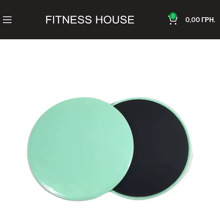
0
0,00
ГРН.