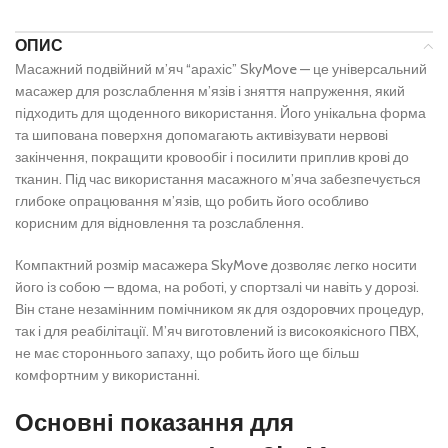
ОПИС
Масажний подвійний м’яч “арахіс” SkyMove — це універсальний
масажер для розслаблення м’язів і зняття напруження, який
підходить для щоденного використання. Його унікальна форма
та шипована поверхня допомагають активізувати нервові
закінчення, покращити кровообіг і посилити приплив крові до
тканин. Під час використання масажного м’яча забезпечується
глибоке опрацювання м’язів, що робить його особливо
корисним для відновлення та розслаблення.
Компактний розмір масажера SkyMove дозволяє легко носити
його із собою — вдома, на роботі, у спортзалі чи навіть у дорозі.
Він стане незамінним помічником як для оздоровчих процедур,
так і для реабілітації. М’яч виготовлений із високоякісного ПВХ,
не має стороннього запаху, що робить його ще більш
комфортним у використанні.
Основні показання для