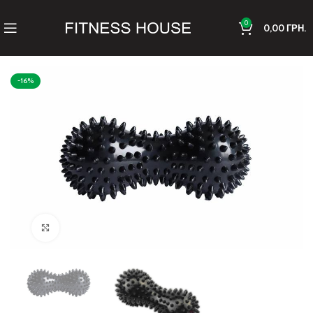
0
0,00
ГРН.
-16%
Клацніть, щоб збільшити