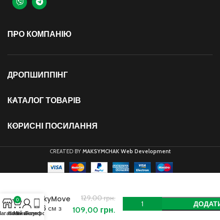
ПРО КОМПАНІЮ
ДРОПШИППІНГ
КАТАЛОГ ТОВАРІВ
КОРИСНІ ПОСИЛАННЯ
CREATED BY
MAKSYMCHAK Web Development
Масажний
м’ячик
129,00
грн.
SkyMove
0
ДОДАТ
16 см з
109,00
грн.
агазин
Кошик
Мій акаунт
Телефон
шипами