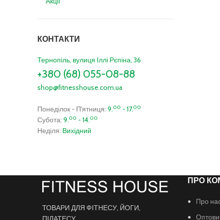
Акції
КОНТАКТИ
Тернопіль, вулиця Іллі Рєпіна, 36
+380 (68) 055-08-88
shop@fitnesshouse.com.ua
00
00
Понеділок - П'ятниця:
9.
- 17.
00
00
Субота:
9.
- 14.
Неділя:
Вихідний
ПРО КО
Про на
ТОВАРИ ДЛЯ ФІТНЕСУ, ЙОГИ,
Оптови
ПІЛАТЕСУ