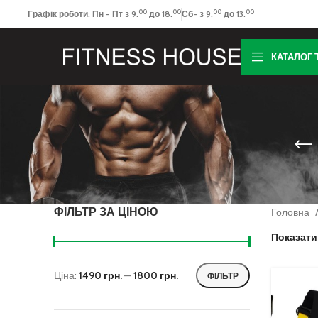
00
00
00
00
Графік роботи: Пн - Пт з 9.
до 18.
Сб- з 9.
до 13.
КАТАЛОГ 
ФІЛЬТР ЗА ЦІНОЮ
Головна
Показат
Ціна:
1490 грн.
—
1800 грн.
ФІЛЬТР