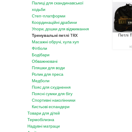
Палиці для скандинавської
ходьби
Степ-платформи
Координаційні драбини
Упори, дошки для віджимання
Петлі 
Тренувальні петлі TRX
Масажні обручі, хула хуп
1
Фітболи
Бодібари
Обважнювачі
Пляшки для води
Ролик для преса
Медболи
Пояс для схуднення
Поясні сумки для бігу
Спортивні наколінники
Кистьові еспандери
Товари для дітей
Термобілизна
Надувні матраци