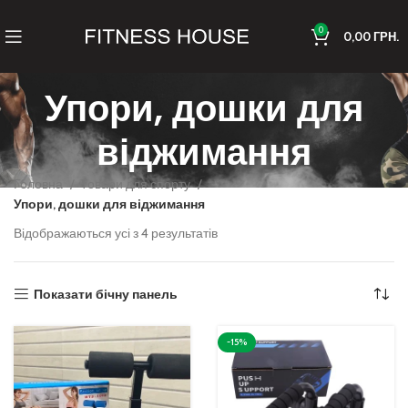
0
0,00
ГРН.
Упори, дошки для
віджимання
Головна
Товари для спорту
Упори, дошки для віджимання
Відображаються усі з 4 результатів
Показати бічну панель
-15%