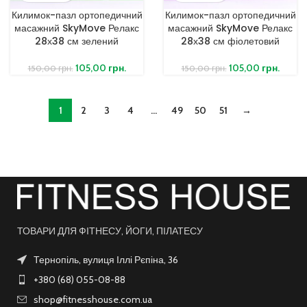
Килимок-пазл ортопедичний
Килимок-пазл ортопедичний
масажний SkyMove Релакс
масажний SkyMove Релакс
28х38 см зелений
28х38 см фіолетовий
105,00
грн.
105,00
грн.
150,00
грн.
150,00
грн.
1
2
3
4
…
49
50
51
→
ТОВАРИ ДЛЯ ФІТНЕСУ, ЙОГИ, ПІЛАТЕСУ
Тернопіль, вулиця Іллі Рєпіна, 36
+380 (68) 055-08-88
shop@fitnesshouse.com.ua