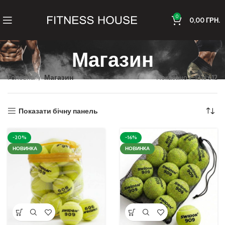
0
0,00
ГРН.
Магазин
Головна
Магазин
Показано 1–12 із 612
Показати бічну панель
-20%
-16%
НОВИНКА
НОВИНКА