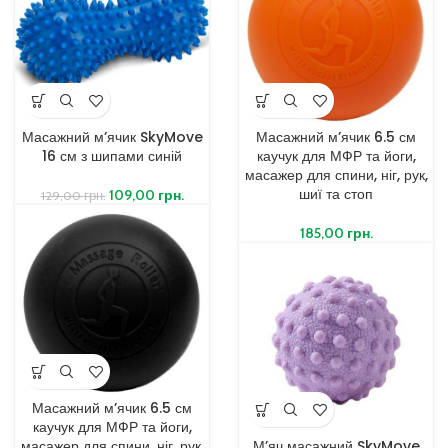
Масажний м’ячик SkyMove
Масажний м’ячик 6.5 см
16 см з шипами синій
каучук для МФР та йоги,
масажер для спини, ніг, рук,
шиї та стоп
109,00
грн.
129,00
грн.
185,00
грн.
Масажний м’ячик 6.5 см
каучук для МФР та йоги,
масажер для спини, ніг, рук,
М’яч масажний SkyMove