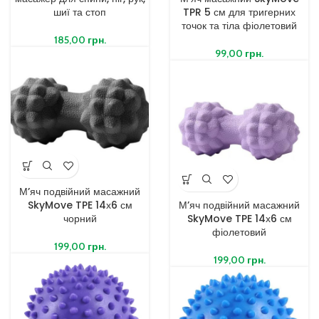
шиї та стоп
TPR 5 см для тригерних
точок та тіла фіолетовий
185,00
грн.
99,00
грн.
М’яч подвійний масажний
SkyMove TPE 14х6 см
М’яч подвійний масажний
чорний
SkyMove TPE 14х6 см
фіолетовий
199,00
грн.
199,00
грн.