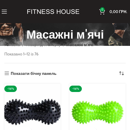
0
0,00
ГРН.
Масажні м'ячі
Головна
Товари для спорту
Масажні м'ячі
Показано 1–12 із 76
Показати бічну панель
-16%
-16%