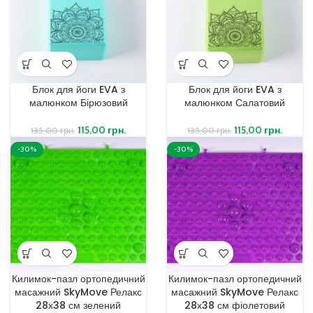
Блок для йоги EVA з
Блок для йоги EVA з
малюнком Бірюзовий
малюнком Салатовий
115,00
грн.
115,00
грн.
135,00
грн.
135,00
грн.
-30%
-30%
Килимок-пазл ортопедичний
Килимок-пазл ортопедичний
масажний SkyMove Релакс
масажний SkyMove Релакс
28х38 см зелений
28х38 см фіолетовий