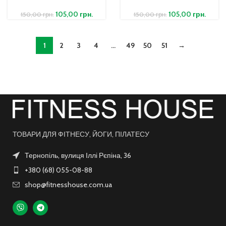
105,00
грн.
105,00
грн.
150,00
грн.
150,00
грн.
1
2
3
4
…
49
50
51
→
ТОВАРИ ДЛЯ ФІТНЕСУ, ЙОГИ, ПІЛАТЕСУ
Тернопіль, вулиця Іллі Рєпіна, 36
+380 (68) 055-08-88
shop@fitnesshouse.com.ua