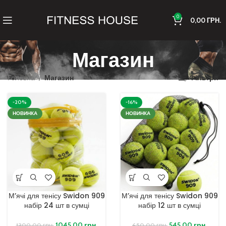
0
0,00
ГРН.
Магазин
Головна
Магазин
Фільтри
-20%
-16%
НОВИНКА
НОВИНКА
М’ячі для тенісу Swidon 909
М’ячі для тенісу Swidon 909
набір 24 шт в сумці
набір 12 шт в сумці
1045,00
грн.
545,00
грн.
1300,00
грн.
650,00
грн.