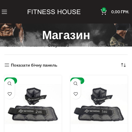
0
0,00
ГРН.
Магазин
Головна
Магазин
Сторінка 3
Показано 25–36 із 611
Показати бічну панель
-13%
-20%