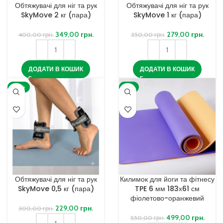
Обтяжувачі для ніг та рук
Обтяжувачі для ніг та рук
SkyMove 2 кг (пара)
SkyMove 1 кг (пара)
349,00
грн.
279,00
грн.
400,00
грн.
350,00
грн.
ДОДАТИ В КОШИК
ДОДАТИ В КОШИК
-24%
-9%
Обтяжувачі для ніг та рук
Килимок для йоги та фітнесу
SkyMove 0,5 кг (пара)
TPE 6 мм 183х61 см
фіолетово-оранжевий
229,00
грн.
300,00
грн.
499,00
грн.
550,00
грн.