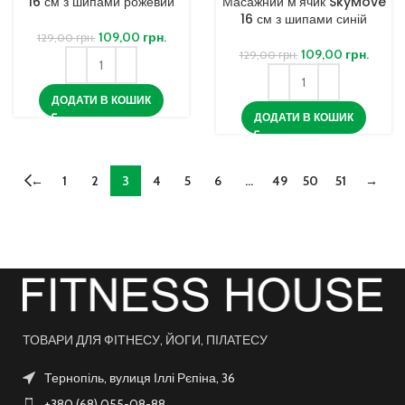
16 см з шипами рожевий
Масажний м’ячик SkyMove
16 см з шипами синій
109,00
грн.
129,00
грн.
109,00
грн.
129,00
грн.
ДОДАТИ В КОШИК
ДОДАТИ В КОШИК
←
1
2
3
4
5
6
…
49
50
51
→
ТОВАРИ ДЛЯ ФІТНЕСУ, ЙОГИ, ПІЛАТЕСУ
Тернопіль, вулиця Іллі Рєпіна, 36
+380 (68) 055-08-88