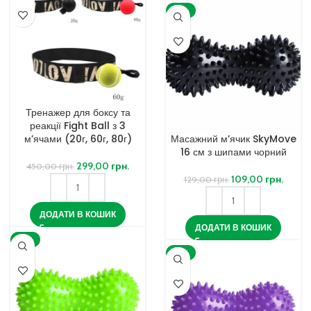
-16%
Тренажер для боксу та
реакції Fight Ball з 3
м’ячами (20г, 60г, 80г)
Масажний м’ячик SkyMove
16 см з шипами чорний
299,00
грн.
450,00
грн.
109,00
грн.
129,00
грн.
ДОДАТИ В КОШИК
ДОДАТИ В КОШИК
-16%
-16%