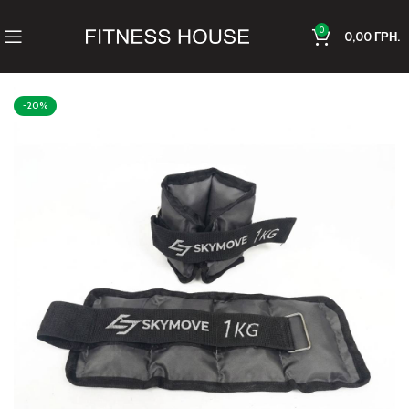
0
0,00
ГРН.
-20%