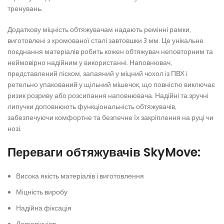
тренувань.
Додаткову міцність обтяжувачам надають ремінні рамки,
виготовлені з хромованої сталі завтовшки 3 мм. Це унікальне
поєднання матеріалів робить кожен обтяжувач неповторним та
неймовірно надійним у використанні. Наповнювач,
представлений піском, запаяний у міцний чохол із ПВХ і
ретельно упакований у щільний мішечок, що повністю виключає
ризик розриву або розсипання наповнювача. Надійні та зручні
липучки доповнюють функціональність обтяжувачів,
забезпечуючи комфортне та безпечне їх закріплення на руці чи
нозі.
Переваги обтяжувачів SkyMove:
Висока якість матеріалів і виготовлення
Міцність виробу
Надійна фіксація