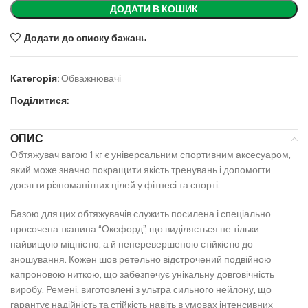
ДОДАТИ В КОШИК
Додати до списку бажань
Категорія:
Обважнювачі
Поділитися:
ОПИС
Обтяжувач вагою 1 кг є універсальним спортивним аксесуаром,
який може значно покращити якість тренувань і допомогти
досягти різноманітних цілей у фітнесі та спорті.
Базою для цих обтяжувачів служить посилена і спеціально
просочена тканина “Оксфорд”, що виділяється не тільки
найвищою міцністю, а й неперевершеною стійкістю до
зношування. Кожен шов ретельно відстрочений подвійною
капроновою ниткою, що забезпечує унікальну довговічність
виробу. Ремені, виготовлені з ультра сильного нейлону, що
гарантує надійність та стійкість навіть в умовах інтенсивних