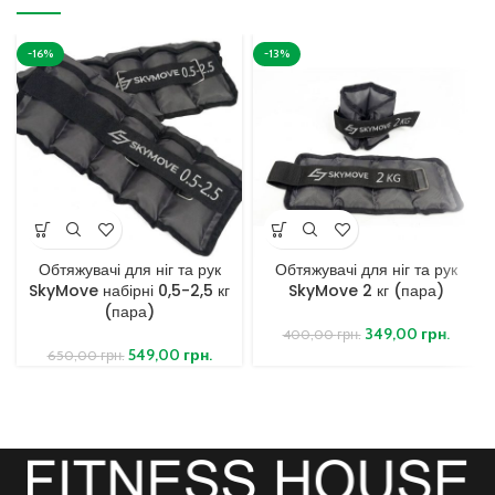
-16%
-13%
Обтяжувачі для ніг та рук
Обтяжувачі для ніг та рук
SkyMove набірні 0,5-2,5 кг
SkyMove 2 кг (пара)
(пара)
349,00
грн.
400,00
грн.
549,00
грн.
650,00
грн.