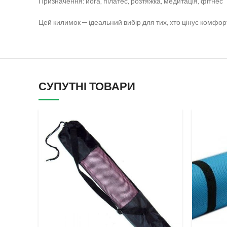
Призначення: йога, пілатес, розтяжка, медитація, фітнес
Цей килимок — ідеальний вибір для тих, хто цінує комфорт,
СУПУТНІ ТОВАРИ