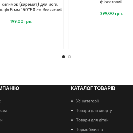
фіолетовий
 килимок (каремат) для йоги,
танців 5 мм 150*50 см блакитний
299,00
грн.
199,00
грн.
МПАНІЮ
КАТАЛОГ ТОВАРІВ
с
Усі категорії
кам
Товари для спорту
ти
Товари для дітей
Термобілизна