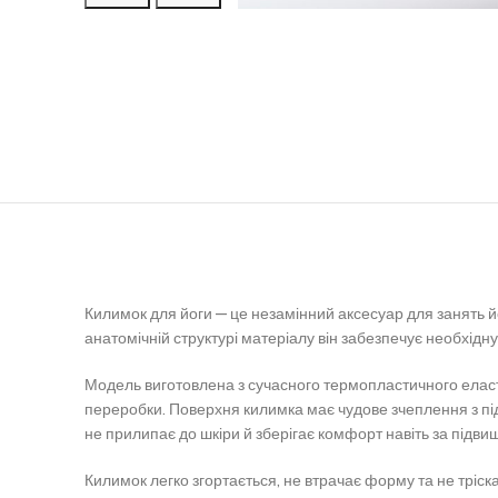
Килимок для йоги — це незамінний аксесуар для занять й
анатомічній структурі матеріалу він забезпечує необхідну
Модель виготовлена з сучасного термопластичного еласто
переробки. Поверхня килимка має чудове зчеплення з підло
не прилипає до шкіри й зберігає комфорт навіть за підвищ
Килимок легко згортається, не втрачає форму та не тріска