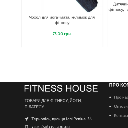
Дитячий
фітнесу, 
Чохол для йога-мата, килимок для
фітнесу
75,00
грн.
ПРО КО
Про на
ТОВАРИ ДЛЯ ФІТНЕСУ, ЙОГИ,
Оптови
ПІЛАТЕСУ
Контак
Тернопіль, вулиця Іллі Рєпіна, 36
+380 (68) 055-08-88