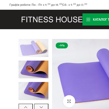
00
00
00
00
Графік роботи: Пн - Пт з 9.
до 18.
Сб- з 9.
до 13.
КАТАЛОГ 
-9%
Клацніть, щоб збільш