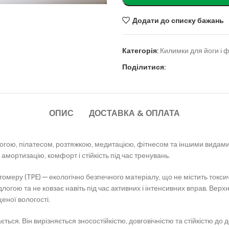
Додати до списку бажань
Категорія:
Килимки для йоги і ф
Поділитися:
ОПИС
ДОСТАВКА & ОПЛАТА
огою, пілатесом, розтяжкою, медитацією, фітнесом та іншими видами 
 амортизацію, комфорт і стійкість під час тренувань.
меру (TPE) — екологічно безпечного матеріалу, що не містить токси
гою та не ковзає навіть під час активних і інтенсивних вправ. Верхн
еної вологості.
ється. Він вирізняється зносостійкістю, довговічністю та стійкістю д