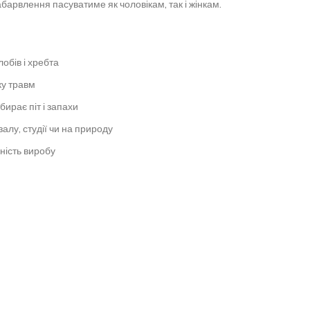
абарвлення пасуватиме як чоловікам, так і жінкам.
обів і хребта
ку травм
бирає піт і запахи
алу, студії чи на природу
ність виробу