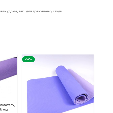
ть удома, так і для тренувань у студії.
-16%
пілатесу,
Дитяч
 5 мм
фі