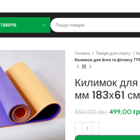
ТОВАРІВ
Головна
Товари для спорту
К
Килимок для йоги та фітнесу TP
Килимок для 
мм 183х61 с
499,00
гр
550,00
грн.
ити