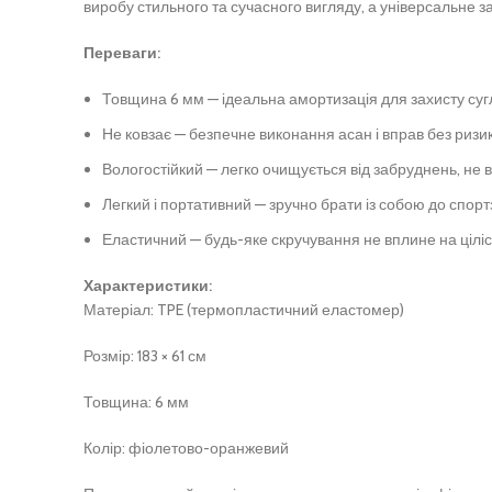
виробу стильного та сучасного вигляду, а універсальне з
Переваги:
Товщина 6 мм — ідеальна амортизація для захисту сугл
Не ковзає — безпечне виконання асан і вправ без ризи
Вологостійкий — легко очищується від забруднень, не в
Легкий і портативний — зручно брати із собою до спортз
Еластичний — будь-яке скручування не вплине на ціліс
Характеристики:
Матеріал: TPE (термопластичний еластомер)
Розмір: 183 × 61 см
Товщина: 6 мм
Колір: фіолетово-оранжевий