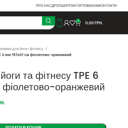
ПРО НАС
ДРОПШИППІНГ
ОПТОВИКАМ
КОНТАКТИ
0
0,00
ГРН.
илимки для йоги і фітнесу
E 6 мм 183х61 см фіолетово-оранжевий
йоги та фітнесу TPE 6
м фіолетово-оранжевий
н.
ДОДАТИ В КОШИК