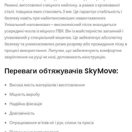
Ремені, виготовлені з міцного нейлону, а рамки з хромованої
сталі, товщина яких становить 3 мм. Це гарантує стабільність і
безпеку навіть при найінтенсивніших навантаженнях.
Унікальний наповнювач – високоякісний пісок знаходиться
усередині чохла із міцного ПВХ. Він із майстерністю запаяний і
упакований у спеціальний мішечок. Це забезпечує абсолютну
безпеку та унеможливлює ризик розриву або прокидання піску в
процесі використання. Липучки, що забезпечують комфортне
закріплення на руці чи нозі, доповнюють конструкцію.
Переваги обтяжувачів SkyMove:
Висока якість матеріалів і виготовлення
Міцність виробу
Надійна фіксація
Довговічність
Опрацювання м’язів ніг і рук, спини та преса