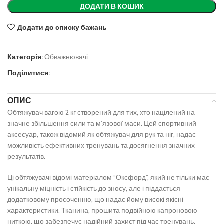
ДОДАТИ В КОШИК
Додати до списку бажань
Категорія:
Обважнювачі
Поділитися:
ОПИС
Обтяжувач вагою 2 кг створений для тих, хто націлений на
значне збільшення сили та м’язової маси. Цей спортивний
аксесуар, також відомий як обтяжувач для рук та ніг, надає
можливість ефективних тренувань та досягнення значних
результатів.
Ці обтяжувачі відомі матеріалом “Оксфорд”, який не тільки має
унікальну міцність і стійкість до зносу, але і піддається
додатковому просоченню, що надає йому високі якісні
характеристики. Тканина, прошита подвійною капроновою
ниткою, що забезпечує надійний захист під час тренувань.