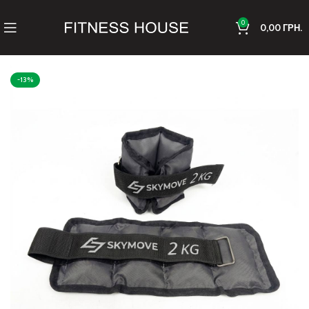
0
0,00
ГРН.
-13%