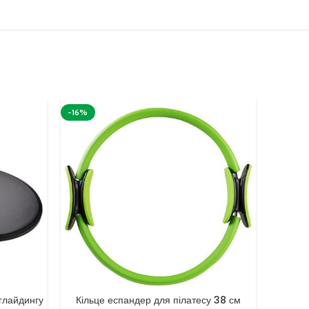
-16%
глайдингу
Кільце еспандер для пілатесу 38 см
Ремінь д