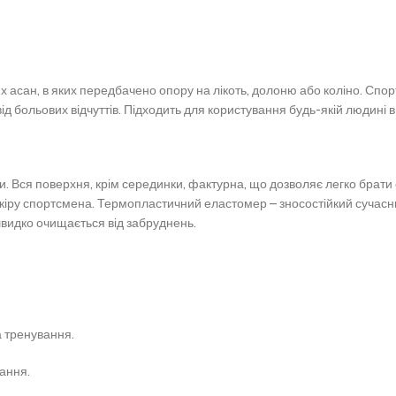
х асан, в яких передбачено опору на лікоть, долоню або коліно.
Спорт
д больових відчуттів.
Підходить для користування будь-якій людині в
и.
Вся поверхня, крім серединки, фактурна, що дозволяє легко брати
кіру спортсмена.
Термопластичний еластомер – зносостійкий сучасний
видко очищається від забруднень.
а тренування.
ання.