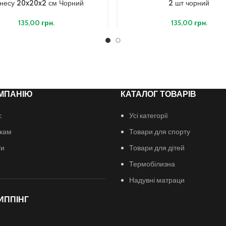
тнесу 20x20x2 см Чорний
2 шт чорний
135,00
грн.
135,00
грн.
МПАНІЮ
КАТАЛОГ ТОВАРІВ
с
Усі категорії
кам
Товари для спорту
ти
Товари для дітей
Термобілизна
Надувні матраци
ИППІНГ