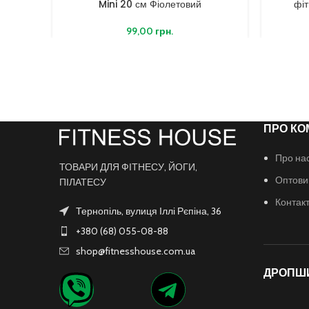
Mini 20 см Фіолетовий
фі
99,00
грн.
ПРО КО
Про на
ТОВАРИ ДЛЯ ФІТНЕСУ, ЙОГИ,
Оптови
ПІЛАТЕСУ
Контак
Тернопіль, вулиця Іллі Рєпіна, 36
+380 (68) 055-08-88
shop@fitnesshouse.com.ua
ДРОПШ