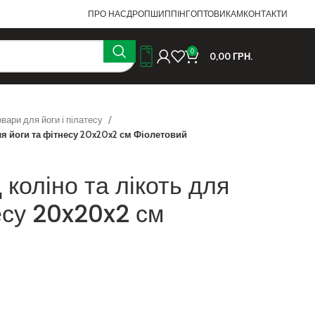
ПРО НАС
ДРОПШИППІНГ
ОПТОВИКАМ
КОНТАКТИ
0
0,00
ГРН.
овари для йоги і пілатесу
для йоги та фітнесу 20x20x2 см Фіолетовий
 коліно та лікоть для
есу 20x20x2 см