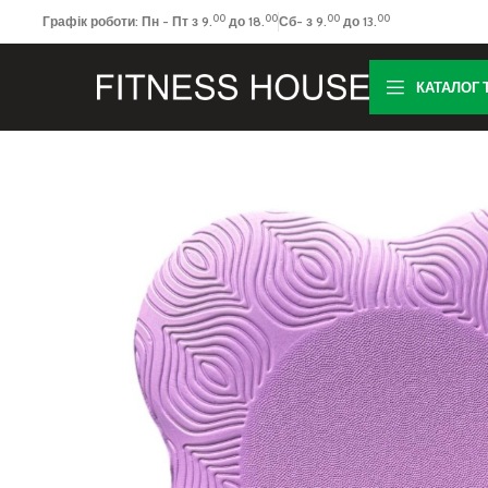
00
00
00
00
Графік роботи: Пн - Пт з 9.
до 18.
Сб- з 9.
до 13.
КАТАЛОГ 