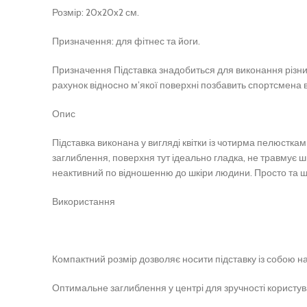
Розмір: 20x20x2 см.
Призначення:
для фітнес та йоги.
Призначення
Підставка знадобиться для виконання різни
рахунок відносно м’якої поверхні позбавить спортсмена ві
Опис
Підставка виконана у вигляді квітки із чотирма пелюсткам
заглиблення, поверхня тут ідеально гладка, не травмує ш
неактивний по відношенню до шкіри людини.
Просто та ш
Використання
Компактний розмір дозволяє носити підставку із собою н
Оптимальне заглиблення у центрі для зручності користув