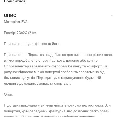
Поділитися:
ОПИС
Матеріал: EVA.
Розмір: 20x20x2 см.
Призначення:
для фітнес та йоги.
Призначення
Підставка знадобиться для виконання різних асан,
в яких передбачено опору на лікоть, долоню або коліно.
Спортінвентар забезпечить суглобам безпеку та комфорт.
За
рахунок відносно м’якої поверхні позбавить спортсмена від
больових відчуттів.
Підходить для користування будь-якій
людині в домашніх умовах та спортзалі.
Опис
Підставка виконана у вигляді квітки із чотирма пелюстками.
Вся
поверхня, крім серединки, фактурна, що дозволяє легко брати
спортивний інвентар.
У центрі передбачено невелике