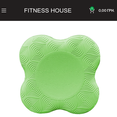
0
0,00
ГРН.