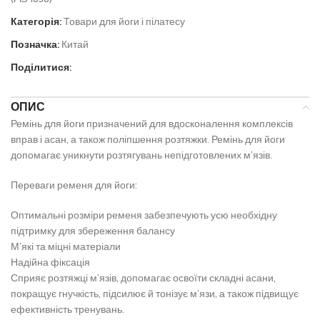
Категорія:
Товари для йоги і пілатесу
Позначка:
Китай
Поділитися:
ОПИС
Ремінь для йоги призначений для вдосконалення комплексів
вправ і асан, а також поліпшення розтяжки. Ремінь для йоги
допомагає уникнути розтягувань непідготовлених м’язів.
Переваги ременя для йоги:
Оптимальні розміри ременя забезпечують усю необхідну
підтримку для збереження балансу
М’які та міцні матеріали
Надійна фіксація
Сприяє розтяжці м’язів, допомагає освоїти складні асани,
покращує гнучкість, підсилює й тонізує м’язи, а також підвищує
ефективність тренувань.