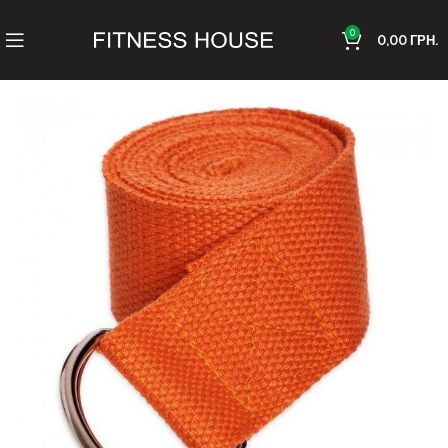
0
0,00
ГРН.