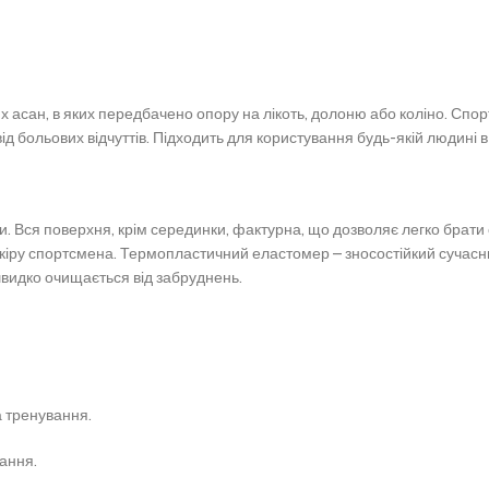
х асан, в яких передбачено опору на лікоть, долоню або коліно.
Спорт
д больових відчуттів.
Підходить для користування будь-якій людині в
и.
Вся поверхня, крім серединки, фактурна, що дозволяє легко брати
кіру спортсмена.
Термопластичний еластомер – зносостійкий сучасний
видко очищається від забруднень.
а тренування.
ання.