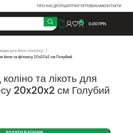
ПРО НАС
ДРОПШИППІНГ
ОПТОВИКАМ
КОНТАКТИ
0
0,00
ГРН.
овари для йоги і пілатесу
для йоги та фітнесу 20x20x2 см Голубий
 коліно та лікоть для
есу 20x20x2 см Голубий
ДОДАТИ В КОШИК