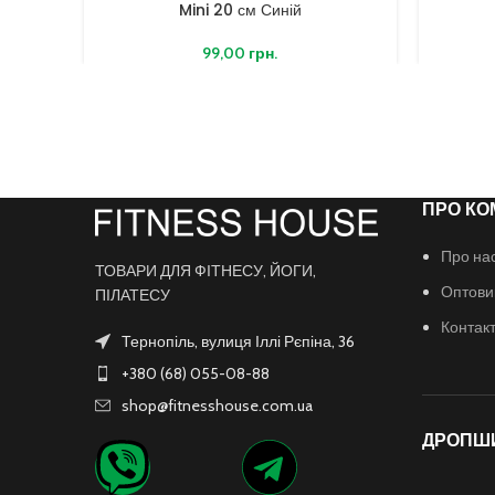
Mini 20 см Синій
99,00
грн.
ПРО КО
Про на
ТОВАРИ ДЛЯ ФІТНЕСУ, ЙОГИ,
Оптови
ПІЛАТЕСУ
Контак
Тернопіль, вулиця Іллі Рєпіна, 36
+380 (68) 055-08-88
shop@fitnesshouse.com.ua
ДРОПШ