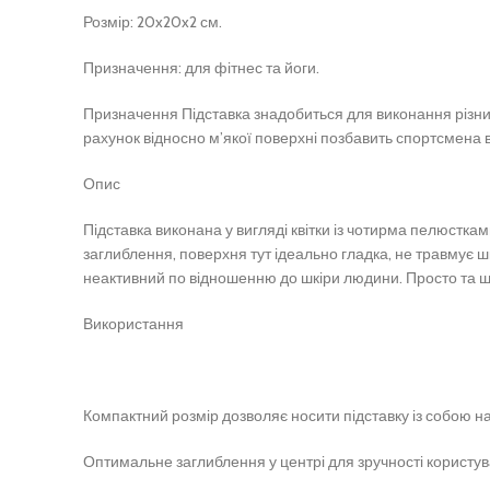
Розмір: 20x20x2 см.
Призначення:
для фітнес та йоги.
Призначення
Підставка знадобиться для виконання різни
рахунок відносно м’якої поверхні позбавить спортсмена ві
Опис
Підставка виконана у вигляді квітки із чотирма пелюсткам
заглиблення, поверхня тут ідеально гладка, не травмує ш
неактивний по відношенню до шкіри людини.
Просто та ш
Використання
Компактний розмір дозволяє носити підставку із собою н
Оптимальне заглиблення у центрі для зручності користув