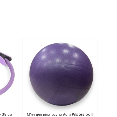
у 38 см
М’яч для пілатесу та йоги Pilates ball
Ремінь д