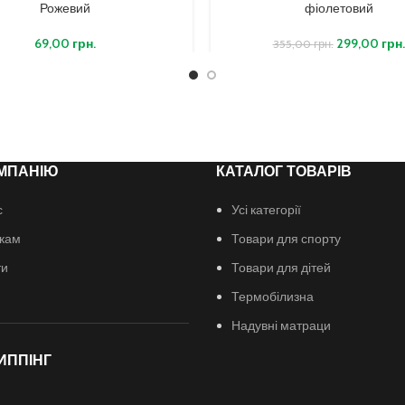
Рожевий
фіолетовий
69,00
грн.
299,00
грн.
355,00
грн.
МПАНІЮ
КАТАЛОГ ТОВАРІВ
с
Усі категорії
кам
Товари для спорту
ти
Товари для дітей
Термобілизна
Надувні матраци
ИППІНГ