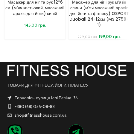
Масажер для ніг та рук 12*6
Масажер для ніг і рук м’язів
см (м’яч кистьовий, масажний
спини (м’яч масажний арахіс
арахіс для йоги) синій
для йоги та фітнесу) OSPORT
Duoball 24-12см (MS 2758-
1)
145,00
грн.
199,00
грн.
229,00
грн.
ТОВАРИ ДЛЯ ФІТНЕСУ, ЙОГИ, ПІЛАТЕСУ
Тернопіль, вулиця Іллі Рєпіна, 36
+380 (68) 055-08-88
shop@fitnesshouse.com.ua