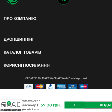
ПРО КОМПАНІЮ
ДРОПШИППІНГ
КАТАЛОГ ТОВАРІВ
КОРИСНІ ПОСИЛАННЯ
CREATED BY
MAKSYMCHAK Web Development
М’яч
масажний
пластиковий
0
(масажер)
69,00
грн.
ДОДАТ
для ніг і рук
агазин
Кошик
Мій акаунт
Телефон