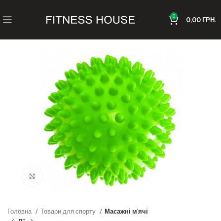
0
0,00
ГРН.
Клацніть, щоб збільшити
Головна
Товари для спорту
Масажні м'ячі