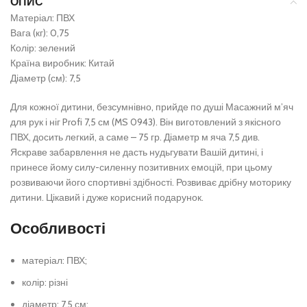
ОПИС
Матеріал: ПВХ
Вага (кг): 0,75
Колір: зелений
Країна виробник: Китай
Діаметр (см): 7,5
Для кожної дитини, безсумнівно, прийде по душі Масажний м’яч
для рук і ніг Profi 7,5 см (MS 0943). Він виготовлений з якісного
ПВХ, досить легкий, а саме – 75 гр. Діаметр м яча 7,5 див.
Яскраве забарвлення не дасть нудьгувати Вашій дитині, і
принесе йому силу-силенну позитивних емоцій, при цьому
розвиваючи його спортивні здібності. Розвиває дрібну моторику
дитини. Цікавий і дуже корисний подарунок.
Особливості
матеріал: ПВХ;
колір: різні
діаметр: 7,5 см;