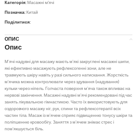
Категорія:
Масажні м'ячі
Позначка:
Китай
Поділитися:
ОПИС
Опис
М’ячі надувні для масажу мають м’які закруглені масажні шипи,
які ефективно масажують рефлексогенні зони, але не
травмують шкіру навіть у разі сильного натискання. Жорсткість
м’ячика можна контролювати через здування (надування)
кульки через ніпель. Голчаста поверхня м’яча також впливає на
нервові закінчення. Масажні надувні м’ячі рекомендовані під час
занять лікувальною гімнастикою. Часто їх використовують для
оздоровчого масажу ніг, рук, спини та рефлексотерапії всіх
частин тіла. Масаж із м’ячем сприяє підвищенню тонусу шкіри та
поліпшенню кровообігу. Заняття з м’ячем знімає стрес і
пом’якшується біль.