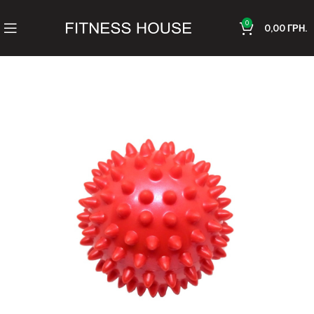
0
0,00
ГРН.