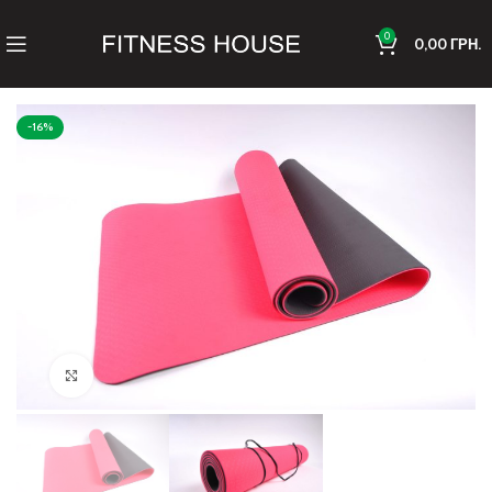
0
0,00
ГРН.
-16%
Клацніть, щоб збільшити