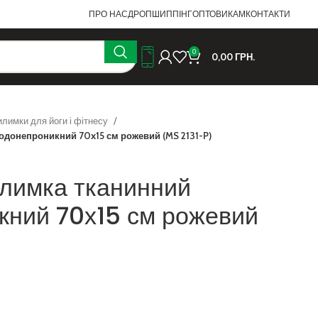
ПРО НАС
ДРОПШИППІНГ
ОПТОВИКАМ
КОНТАКТИ
0
0,00
ГРН.
илимки для йоги і фітнесу
одонепроникний 70х15 см рожевий (MS 2131-P)
илимка тканинний
кний 70х15 см рожевий