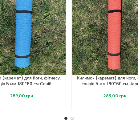
 (каремат) для йоги, фітнесу,
Килимок (каремат) для йоги, 
ців 5 мм 180*60 см Синій
танців 5 мм 180*60 см Чер
289,00
грн.
289,00
грн.