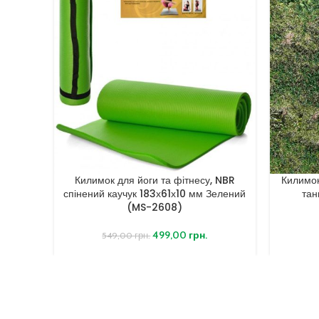
Килимок для йоги та фітнесу, NBR
Килимок
спінений каучук 183х61х10 мм Зелений
тан
(MS-2608)
499,00
грн.
549,00
грн.