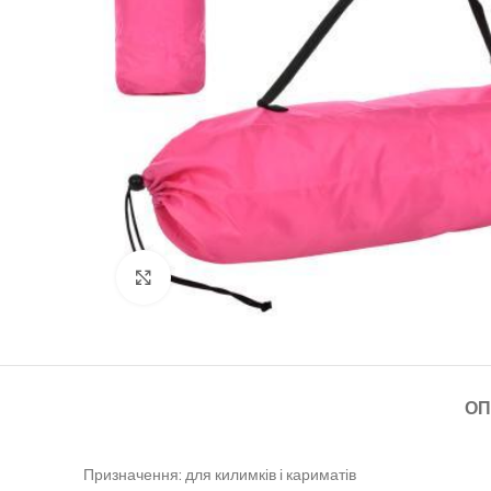
Клацніть, щоб збільшити
ОП
Призначення: для килимків і кариматів