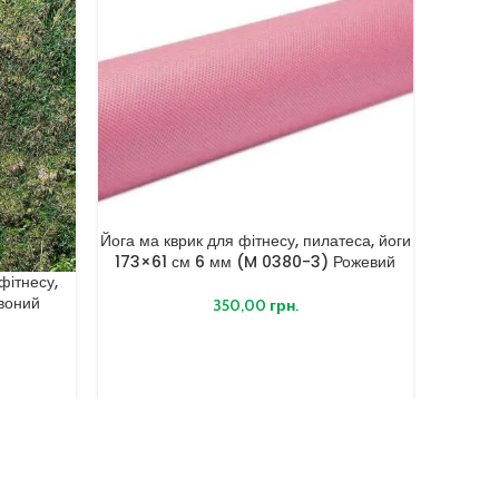
Йога ма кврик для фітнесу, пилатеса, йоги
173×61 см 6 мм (M 0380-3) Рожевий
фітнесу,
Килим
воний
танц
350,00
грн.