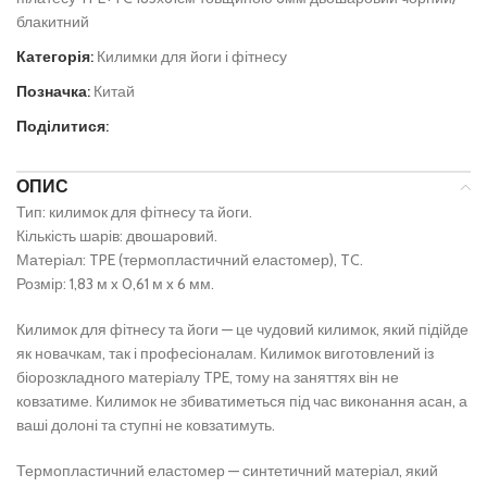
блакитний
Категорія:
Килимки для йоги і фітнесу
Позначка:
Китай
Поділитися:
ОПИС
Тип: килимок для фітнесу та йоги.
Кількість шарів: двошаровий.
Матеріал: TPE (термопластичний еластомер), TC.
Розмір: 1,83 м x 0,61 м x 6 мм.
Килимок для фітнесу та йоги — це чудовий килимок, який підійде
як новачкам, так і професіоналам. Килимок виготовлений із
біорозкладного матеріалу TPE, тому на заняттях він не
ковзатиме. Килимок не збиватиметься під час виконання асан, а
ваші долоні та ступні не ковзатимуть.
Термопластичний еластомер — синтетичний матеріал, який