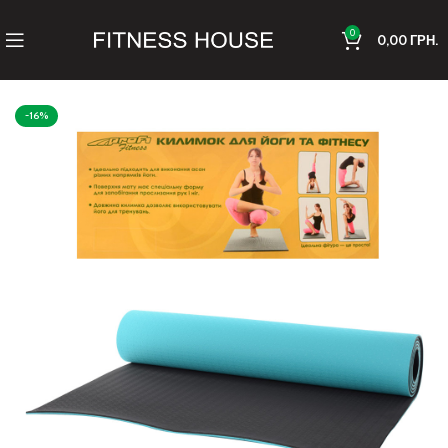
0
0,00
ГРН.
-16%