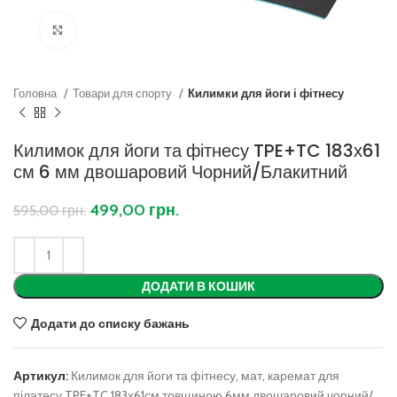
Клацніть, щоб збільшити
Головна
Товари для спорту
Килимки для йоги і фітнесу
Килимок для йоги та фітнесу TPE+TC 183х61
см 6 мм двошаровий Чорний/Блакитний
499,00
грн.
595,00
грн.
ДОДАТИ В КОШИК
Додати до списку бажань
Артикул:
Килимок для йоги та фітнесу, мат, каремат для
пілатесу TPE+TC 183х61см товщиною 6мм двошаровий чорний/