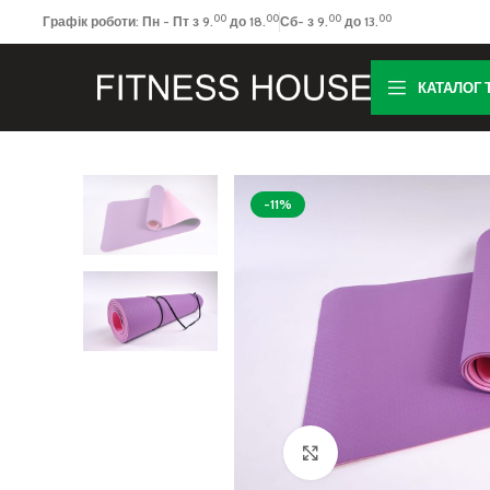
00
00
00
00
Графік роботи: Пн - Пт з 9.
до 18.
Сб- з 9.
до 13.
КАТАЛОГ 
-11%
Клацніть, щоб збільш