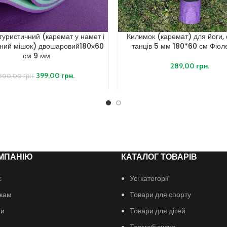
туристичний (каремат у намет і
Килимок (каремат) для йоги, 
ьний мішок) двошаровий180х60
танців 5 мм 180*60 см Фіол
см 9 мм
289,00
грн.
399,00
грн.
500,00
грн.
МПАНІЮ
КАТАЛОГ ТОВАРІВ
с
Усі категорії
кам
Товари для спорту
ти
Товари для дітей
Термобілизна