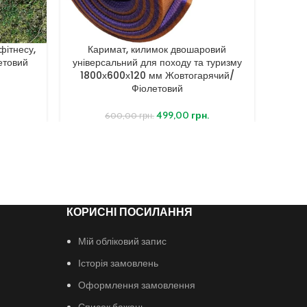
фітнесу,
Каримат, килимок двошаровий
Килим
етовий
універсальний для походу та туризму
танц
1800х600х120 мм Жовтогарячий/
Фіолетовий
499,00
грн.
600,00
грн.
КОРИСНІ ПОСИЛАННЯ
Мій обліковий запис
Історія замовлень
Оформлення замовлення
Список бажань