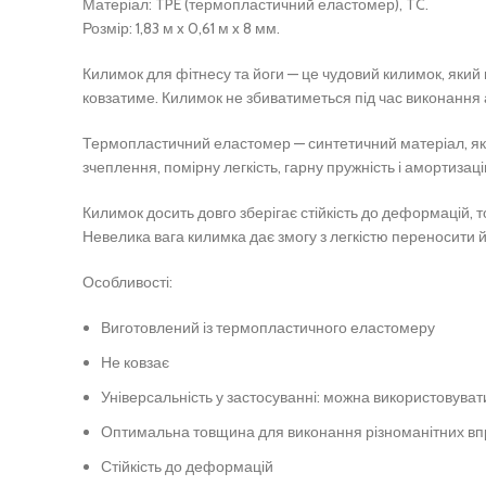
Матеріал: TPE (термопластичний еластомер), TC.
Розмір: 1,83 м x 0,61 м x 8 мм.
Килимок для фітнесу та йоги — це чудовий килимок, який 
ковзатиме. Килимок не збиватиметься під час виконання ас
Термопластичний еластомер — синтетичний матеріал, який
зчеплення, помірну легкість, гарну пружність і амортизацію
Килимок досить довго зберігає стійкість до деформацій, т
Невелика вага килимка дає змогу з легкістю переносити й
Особливості:
Виготовлений із термопластичного еластомеру
Не ковзає
Універсальність у застосуванні: можна використовувати 
Оптимальна товщина для виконання різноманітних вп
Стійкість до деформацій