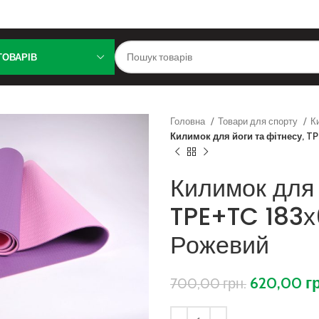
ТОВАРІВ
Головна
Товари для спорту
К
Килимок для йоги та фітнесу, T
Килимок для 
TPE+TC 183х
Рожевий
620,00
г
700,00
грн.
ити