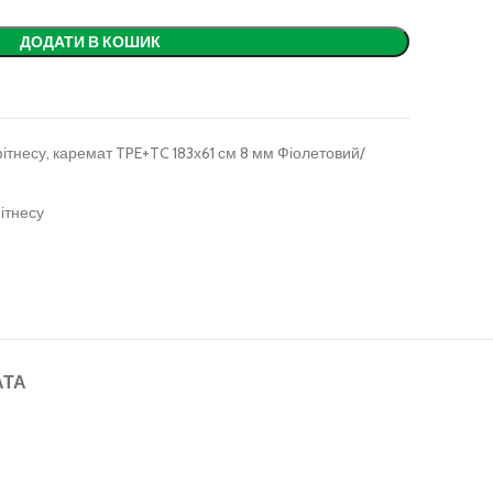
ДОДАТИ В КОШИК
ітнесу, каремат TPE+TC 183х61 см 8 мм Фіолетовий/
ітнесу
АТА