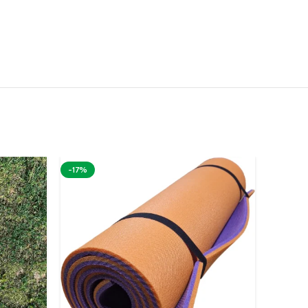
-17%
-13%