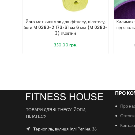
Йога мат килимок для фітнесу, пілатесу,
Килимок 
йоги M 0380-2 173х61 см 6 мм (M 0380-
під спал
3) Жовтий
350,00
грн.
ПРО КО
Про на
ТОВАРИ ДЛЯ ФІТНЕСУ, ЙОГИ,
Оптови
ПІЛАТЕСУ
Контак
Тернопіль, вулиця Іллі Рєпіна, 36