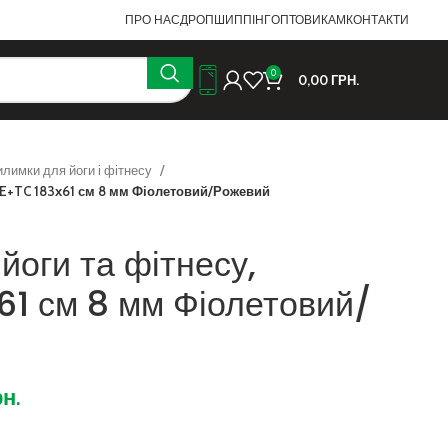
ПРО НАС
ДРОПШИППІНГ
ОПТОВИКАМ
КОНТАКТИ
0
0,00
ГРН.
илимки для йоги і фітнесу
PE+TC 183х61 см 8 мм Фіолетовий/Рожевий
йоги та фітнесу,
61 см 8 мм Фіолетовий/
рн.