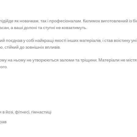
підійде як новачкам, так і професіоналам. Килимок виготовлений із бі
ан, а ваші долоні та ступні не ковзатимуть.
 поєднав у собі найкращі якості інших матеріалів, і став воістину у
, стійкий до зовнішніх впливів.
ому на ньому не утворюються заломи та тріщини. Матеріали не містять
ого.
в йозі, фітнесі, гімнастиці
рав