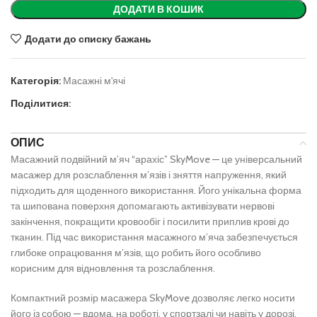
ДОДАТИ В КОШИК
Додати до списку бажань
Категорія:
Масажні м'ячі
Поділитися:
ОПИС
Масажний подвійний м’яч “арахіс” SkyMove — це універсальний
масажер для розслаблення м’язів і зняття напруження, який
підходить для щоденного використання. Його унікальна форма
та шипована поверхня допомагають активізувати нервові
закінчення, покращити кровообіг і посилити приплив крові до
тканин. Під час використання масажного м’яча забезпечується
глибоке опрацювання м’язів, що робить його особливо
корисним для відновлення та розслаблення.
Компактний розмір масажера SkyMove дозволяє легко носити
його із собою — вдома, на роботі, у спортзалі чи навіть у дорозі.