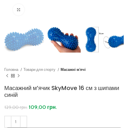
Клацніть, щоб збільшити
Головна
Товари для спорту
Масажні м'ячі
Масажний м’ячик SkyMove 16 см з шипами
синій
109,00
грн.
129,00
грн.