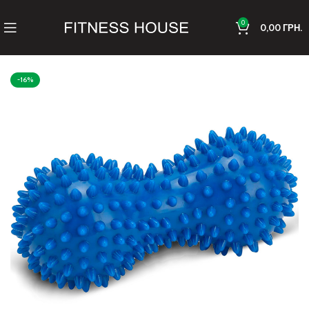
0
0,00
ГРН.
-16%