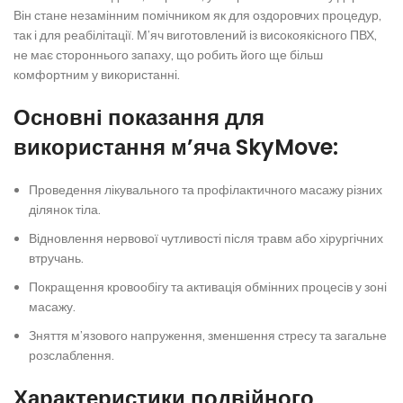
Він стане незамінним помічником як для оздоровчих процедур,
так і для реабілітації. М’яч виготовлений із високоякісного ПВХ,
не має стороннього запаху, що робить його ще більш
комфортним у використанні.
Основні показання для
використання м’яча SkyMove:
Проведення лікувального та профілактичного масажу різних
ділянок тіла.
Відновлення нервової чутливості після травм або хірургічних
втручань.
Покращення кровообігу та активація обмінних процесів у зоні
масажу.
Зняття м’язового напруження, зменшення стресу та загальне
розслаблення.
Характеристики подвійного