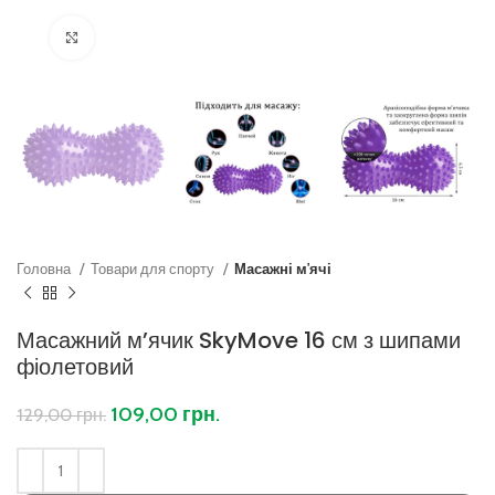
Клацніть, щоб збільшити
Головна
Товари для спорту
Масажні м'ячі
Масажний м’ячик SkyMove 16 см з шипами
фіолетовий
109,00
грн.
129,00
грн.