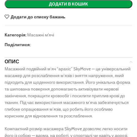
ДОДАТИ В КОШИК
Додати до списку бажань
Категорія:
Масажні м'ячі
Поділитися:
ОПИС
Масажний подвійний м’яч “арахіс” SkyMove — це універсальний
масажер для розслаблення м’язів і зняття напруження, який
підходить для щоденного використання. Його унікальна форма
та шипована поверхня допомагають активізувати нервові
закінчення, покращити кровообіг і посилити приплив крові до
тканин. Під час використання масажного м’яча забезпечується
глибоке опрацювання м’язів, що робить його особливо
корисним для відновлення та розслаблення.
Компактний розмір масажера SkyMove дозволяє легко носити
його із собою — вдома, на роботі, у спортзалі чи навіть у дорозі.