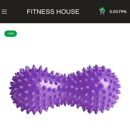
0
0,00
ГРН.
-16%