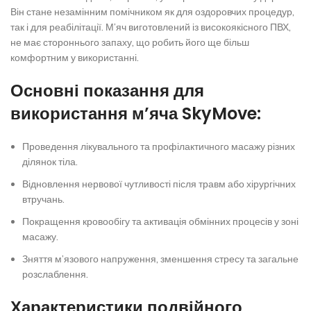
Він стане незамінним помічником як для оздоровчих процедур,
так і для реабілітації. М’яч виготовлений із високоякісного ПВХ,
не має стороннього запаху, що робить його ще більш
комфортним у використанні.
Основні показання для
використання м’яча SkyMove:
Проведення лікувального та профілактичного масажу різних
ділянок тіла.
Відновлення нервової чутливості після травм або хірургічних
втручань.
Покращення кровообігу та активація обмінних процесів у зоні
масажу.
Зняття м’язового напруження, зменшення стресу та загальне
розслаблення.
Характеристики подвійного