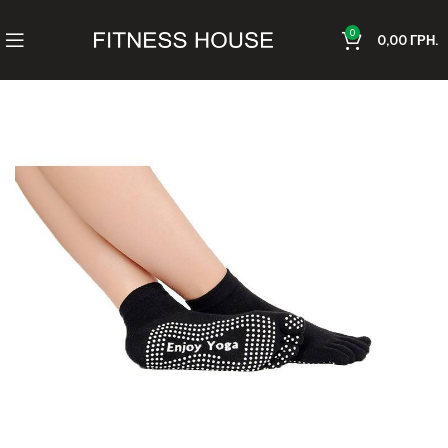
0
0,00
ГРН.