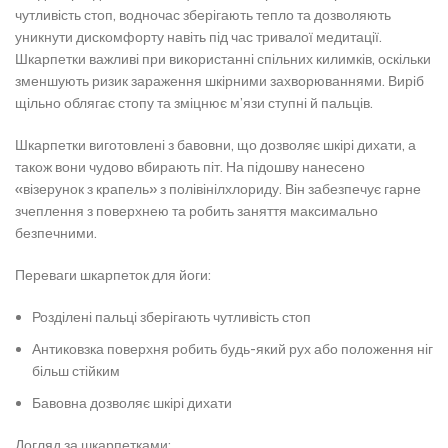
чутливість стоп, водночас зберігають тепло та дозволяють
уникнути дискомфорту навіть під час тривалої медитації.
Шкарпетки важливі при використанні спільних килимків, оскільки
зменшують ризик зараження шкірними захворюваннями. Виріб
щільно облягає стопу та зміцнює м’язи ступні й пальців.
Шкарпетки виготовлені з бавовни, що дозволяє шкірі дихати, а
також вони чудово вбирають піт. На підошву нанесено
«візерунок з крапель» з полівінілхлориду. Він забезпечує гарне
зчеплення з поверхнею та робить заняття максимально
безпечними.
Переваги шкарпеток для йоги:
Розділені пальці зберігають чутливість стоп
Антиковзка поверхня робить будь-який рух або положення ніг
більш стійким
Бавовна дозволяє шкірі дихати
Догляд за шкарпетками: