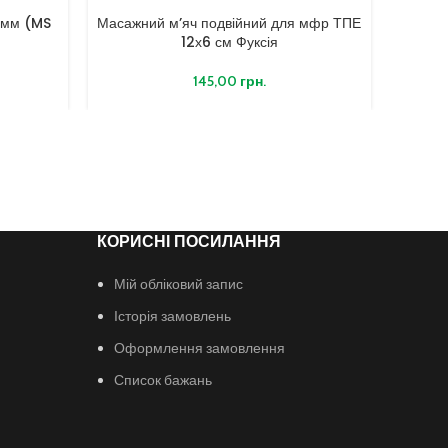
 мм (MS
Масажний м’яч подвійний для мфр ТПЕ
Масаж
12х6 см Фуксія
145,00
грн.
КОРИСНІ ПОСИЛАННЯ
Мій обліковий запис
Історія замовлень
Оформлення замовлення
Список бажань