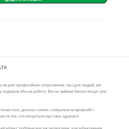
АТА
 як для професійних спортсменів, так і для людей, які
у подорож або на роботу. Він не займає багато місця, але
очки стоп, долонь і спини, стимулюючи кровообіг і
та тих, хто піклується про своє здоров’я.
ний ефект, роблячи масаж делікатним, але ефективним.