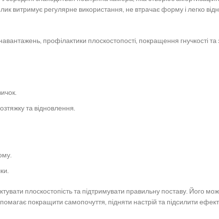
ролик витримує регулярне використання, не втрачає форму і легко ві
навантажень, профілактики плоскостопості, покращення гнучкості та 
ичок.
озтяжку та відновлення.
ому.
ки.
ктувати плоскостопість та підтримувати правильну поставу. Його можна
помагає покращити самопочуття, підняти настрій та підсилити ефект