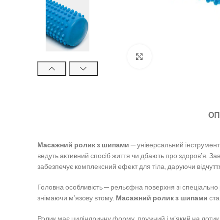
Клацніть, щоб збільш
ОП
Масажний ролик з шипами
— універсальний інструмент 
ведуть активний спосіб життя чи дбають про здоров’я. За
забезпечує комплексний ефект для тіла, даруючи відчутт
Головна особливість — рельєфна поверхня зі спеціально 
знімаючи м’язову втому.
Масажний ролик з шипами
ста
Ролик має циліндричну форму, пружний і м’який на дотик