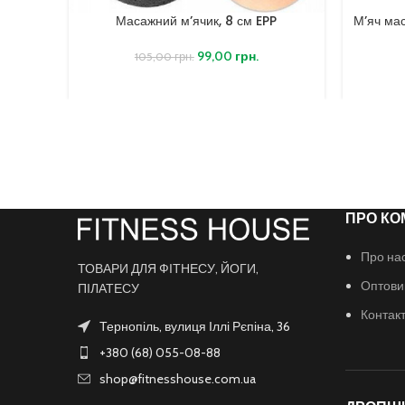
Масажний м’ячик, 8 см EPP
М’яч ма
99,00
грн.
105,00
грн.
ПРО КО
Про на
ТОВАРИ ДЛЯ ФІТНЕСУ, ЙОГИ,
Оптови
ПІЛАТЕСУ
Контак
Тернопіль, вулиця Іллі Рєпіна, 36
+380 (68) 055-08-88
shop@fitnesshouse.com.ua