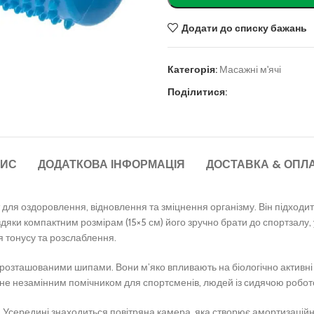
Додати до списку бажань
Категорія:
Масажні м'ячі
ити
Поділитися:
ИС
ДОДАТКОВА ІНФОРМАЦІЯ
ДОСТАВКА & ОПЛ
для оздоровлення, відновлення та зміцнення організму. Він підходить
вдяки компактним розмірам (15×5 см) його зручно брати до спортзалу, 
я тонусу та розслаблення.
розташованими шипами. Вони м’яко впливають на біологічно активні т
не незамінним помічником для спортсменів, людей із сидячою роботою 
. Усередині знаходиться повітряна камера, яка створює амортизацій