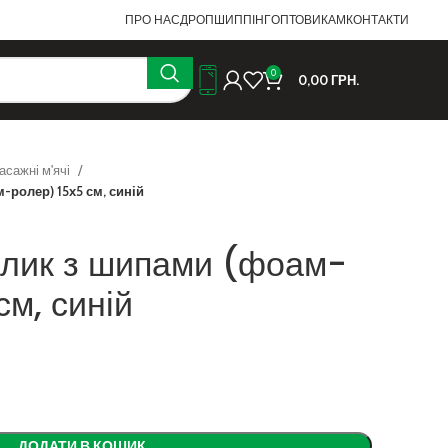
ПРО НАС
ДРОПШИППІНГ
ОПТОВИКАМ
КОНТАКТИ
0
0,00
ГРН.
асажні м'ячі
ролер) 15х5 см, синій
лик з шипами (фоам-
см, синій
ДОДАТИ В КОШИК