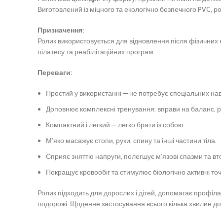
Виготовлений із міцного та екологічно безпечного PVC, 
Призначення:
Ролик використовується для відновлення після фізичних 
пілатесу та реабілітаційних програм.
Переваги:
Простий у використанні — не потребує спеціальних нав
Доповнює комплексні тренування: вправи на баланс, р
Компактний і легкий — легко брати із собою.
М’яко масажує стопи, руки, спину та інші частини тіла.
Сприяє зняттю напруги, полегшує м’язові спазми та вт
Покращує кровообіг та стимулює біологічно активні точ
Ролик підходить для дорослих і дітей, допомагає профіла
подорожі. Щоденне застосування всього кілька хвилин до