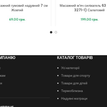
сажний гумовий надувний 7 см
Масажний м’яч силікагель 63
Жовтий
3271-1) Салатовий
69,00
грн.
199,00
грн.
МПАНІЮ
КАТАЛОГ ТОВАРІВ
с
Усі категорії
кам
Товари для спорту
ти
Товари для дітей
Термобілизна
Надувні матраци