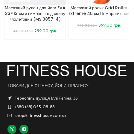
Масажний рулон для йоги EVA
Масажний ролик Grid Roller
33×13 см з виміткою під спину
Extreme 45 см Помаранчевий
Фіолетовий (MS 0857-4)
399,00
грн.
495,00
грн.
299,00
грн.
449,00
грн.
ТОВАРИ ДЛЯ ФІТНЕСУ, ЙОГИ, ПІЛАТЕСУ
Тернопіль, вулиця Іллі Рєпіна, 36
+380 (68) 055-08-88
shop@fitnesshouse.com.ua