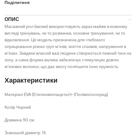
Поділитися:
ОПИС
Масажний рол (валик) використовують зараз майже в кожному
вигляді тренувань, чи то розминка, основне тренування, чи то
відновлення. Ця модель призначена для глибокого
опрацювання різних груп м’язів, зняття спазмів, напруження в
м’язах. Завдяки власній вазі людини створюється певний тиск на
зону, а сама форма валика забезпечує стимуляцію довгих
м’язових волокон, що дає змогу поліпшити їхню пружність.
Характеристики
Матеріал EVA (Етиленвінілацетат)+ (Полівінілхлорид)
Колір Чорний
Довжина 90 см
Зовнішній діаметр 15