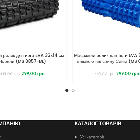
 ролик для йоги EVA 33х14 см
Масажний ролик для йоги EVA 3
Чорний (MS 0857-BL)
виїмкою під спину Синій (MS
299,00
грн.
299,00
грн.
445,00
грн.
445,00
грн.
МПАНІЮ
КАТАЛОГ ТОВАРІВ
с
Усі категорії