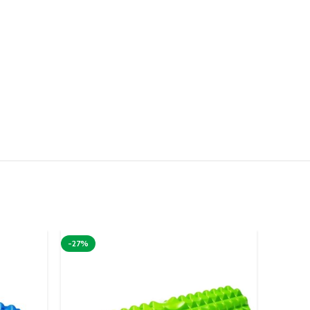
-27%
-25%