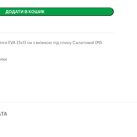
ДОДАТИ В КОШИК
ги EVA 33х13 см з виїмкою під спину Салатовий (MS
лики
АТА