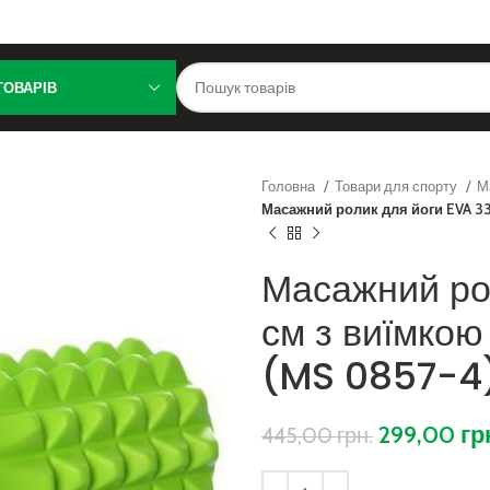
ТОВАРІВ
Головна
Товари для спорту
М
Масажний ролик для йоги EVA 33
Масажний ро
см з виїмкою
(MS 0857-4
299,00
гр
445,00
грн.