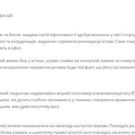
фасцій.
м та йогою, завдяки своїй ефективності здобув визнання у світі спор
агу та координацію, водночас сприяючи регенерації м’язів. Саме тому
іть в офісі.
знімає біль у м’язах, усуває спайки на сполучній тканині та стимулю
інок неоціненною перевагою ролера буде той факт, що його системат
ний і водночас надзвичайно міцний сополімер етиленвінілацетату (EV
 шипи, які досить глибоко проникають у тканини, створюючи враження
іцним, має дуже несуттєву вагу.
 чому можна переконатися на прикладі наступної вправи. Покладіть ро
бома руками, а щиколотку правої зігнутої ноги покладіть на коліно злі