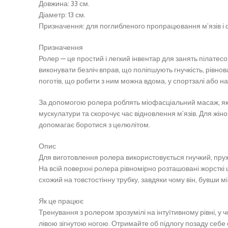
Довжина: 33 см.
Діаметр: 13 см.
Призначення: для поглибленого пропрацювання м’язів і 
Призначення
Ролер — це простий і легкий інвентар для занять пілатесо
виконувати безліч вправ, що поліпшують гнучкість, рівнов
поготів, що робити з ним можна вдома, у спортзалі або нав
За допомогою ролера роблять міофасціальний масаж, який 
мускулатури та скорочує час відновлення м’язів. Для ж
допомагає боротися з целюлітом.
Опис
Для виготовлення ролера використовується гнучкий, пруж
На всій поверхні ролера рівномірно розташовані жорсткі
схожий на товстостінну трубку, завдяки чому він, бувши м
Як це працює
Тренування з ролером зрозумілі на інтуїтивному рівні, у
лівою зігнутою ногою. Отримайте об підлогу позаду себе о