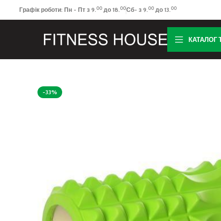
00
00
00
00
Графік роботи: Пн - Пт з 9.
до 18.
Сб- з 9.
до 13.
КАТАЛОГ 
-33%