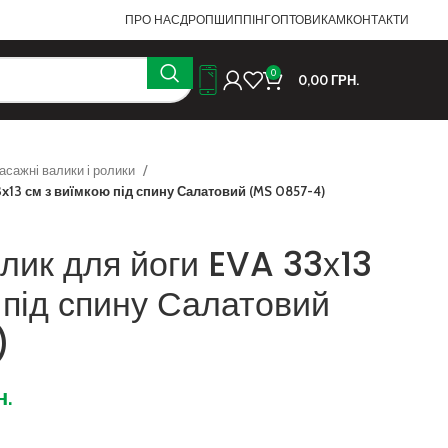
ПРО НАС
ДРОПШИППІНГ
ОПТОВИКАМ
КОНТАКТИ
0
0,00
ГРН.
асажні валики і ролики
х13 см з виїмкою під спину Салатовий (MS 0857-4)
лик для йоги EVA 33х13
 під спину Салатовий
)
н.