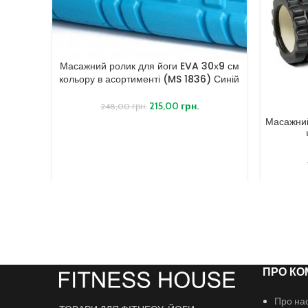
Масажний ролик для йоги EVA 30х9 см
кольору в асортименті (MS 1836) Синій
215,00
грн.
248,00
грн.
Масажний
ПРО КО
Про на