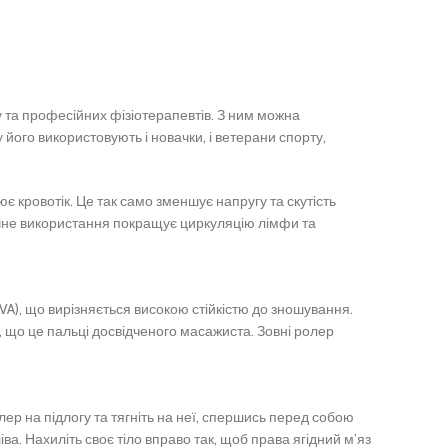
ту та професійних фізіотерапевтів. З ним можна
 його використовують і новачки, і ветерани спорту,
є кровотік. Це так само зменшує напругу та скутість
ичне використання покращує циркуляцію лімфи та
A), що вирізняється високою стійкістю до зношування.
, що це пальці досвідченого масажиста. Зовні ролер
лер на підлогу та тягніть на неї, спершись перед собою
ва. Нахиліть своє тіло вправо так, щоб права ягідний м’яз