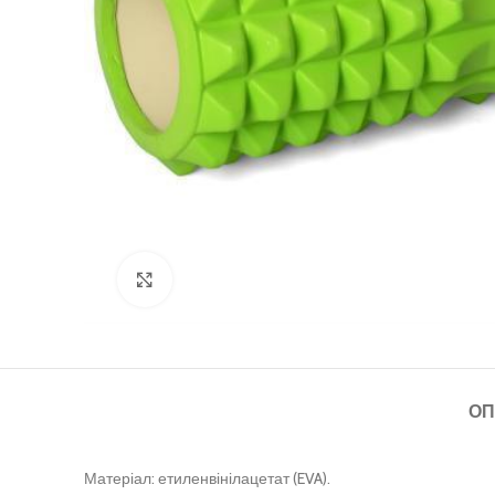
Клацніть, щоб збільшити
ОП
Матеріал: етиленвінілацетат (EVA).