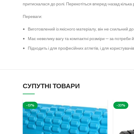
притискалася до ролі. Перекотіться вперед-назад кілька ра
Переваги:
Виготовлений із якісного матеріалу, він не схильний д
Має невелику вагу та компактні розміри — за потреби й
Підходить і для професійних атлетів, і для користувачів
СУПУТНІ ТОВАРИ
-13%
-33%