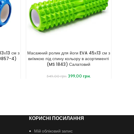
3х13 см з
Масажний ролик для йоги EVA 45х13 см з
Масажни
 0857-4)
виїмкою під спину кольору в асортименті
виїмко
(MS 1843) Салатовий
399,00
грн.
549,00
грн.
КОРИСНІ ПОСИЛАННЯ
Мій обліковий запис