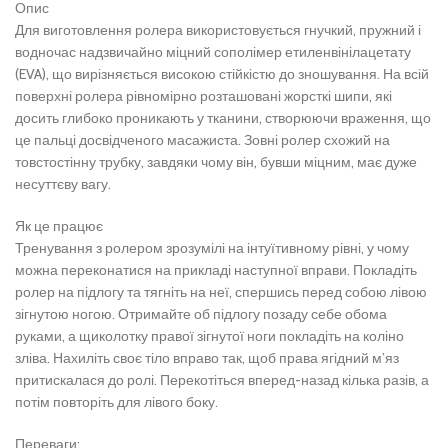
Опис
Для виготовлення ролера використовується гнучкий, пружний і
водночас надзвичайно міцний сополімер етиленвінілацетату
(EVA), що вирізняється високою стійкістю до зношування. На всій
поверхні ролера рівномірно розташовані жорсткі шипи, які
досить глибоко проникають у тканини, створюючи враження, що
це пальці досвідченого масажиста. Зовні ролер схожий на
товстостінну трубку, завдяки чому він, бувши міцним, має дуже
несуттєву вагу.
Як це працює
Тренування з ролером зрозумілі на інтуїтивному рівні, у чому
можна переконатися на прикладі наступної вправи. Покладіть
ролер на підлогу та тягніть на неї, спершись перед собою лівою
зігнутою ногою. Отримайте об підлогу позаду себе обома
руками, а щиколотку правої зігнутої ноги покладіть на коліно
зліва. Нахиліть своє тіло вправо так, щоб права ягідний м’яз
притискалася до ролі. Перекотіться вперед-назад кілька разів, а
потім повторіть для лівого боку.
Переваги: