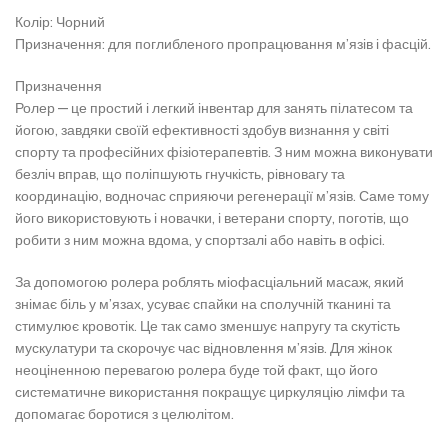
Колір: Чорний
Призначення: для поглибленого пропрацювання м’язів і фасцій.
Призначення
Ролер — це простий і легкий інвентар для занять пілатесом та
йогою, завдяки своїй ефективності здобув визнання у світі
спорту та професійних фізіотерапевтів. З ним можна виконувати
безліч вправ, що поліпшують гнучкість, рівновагу та
координацію, водночас сприяючи регенерації м’язів. Саме тому
його використовують і новачки, і ветерани спорту, поготів, що
робити з ним можна вдома, у спортзалі або навіть в офісі.
За допомогою ролера роблять міофасціальний масаж, який
знімає біль у м’язах, усуває спайки на сполучній тканині та
стимулює кровотік. Це так само зменшує напругу та скутість
мускулатури та скорочує час відновлення м’язів. Для жінок
неоціненною перевагою ролера буде той факт, що його
систематичне використання покращує циркуляцію лімфи та
допомагає боротися з целюлітом.