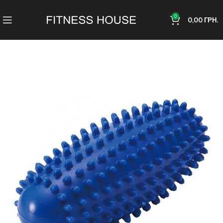
0
0,00
ГРН.