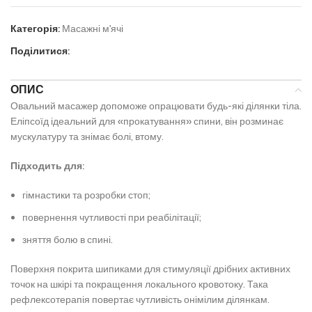
Категорія:
Масажні м'ячі
Поділитися:
ОПИС
Овальний масажер допоможе опрацювати будь-які ділянки тіла.
Еліпсоїд ідеальний для «прокатування» спини, він розминає
мускулатуру та знімає болі, втому.
Підходить для:
гімнастики та розробки стоп;
повернення чутливості при реабілітації;
зняття болю в спині.
Поверхня покрита шипиками для стимуляції дрібних активних
точок на шкірі та покращення локального кровотоку. Така
рефлексотерапія повертає чутливість онімілим ділянкам.