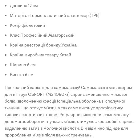
Довжина:12 см
Матеріал:Термопластичний еластомер (TPE)
Колір:фіолетовий
Клас:Професійний,Аматорський
Країна реєстрації бренду:Україна
Країна-виробник товару:Китай
Ширина:6 см
Висота:6 см
Прекрасний варіант для самомасажу! Самомасаж з масажером
для ніг і рук OSPORT (MS 1060-2) сприяє зменшенню м’язової
болю, зволоженню фасції (спеціальна оболонка зі сполучної
тканини, що оточує м’язи), а так само виконує профілактику
типових спортивних травм. Регулярне виконання самомасажу
допомагає зберегти гнучкість м’язів, стимулює кровообіг і сприяє
видаленню з м’язів молочної кислоти. Він відмінно підійде для
пророблення м’язів після важких тренувань.