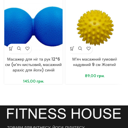
Масажер для ніг та рук 12*6
М’яч масажний гумовий
см (м’яч кистьовий, масажний
надувний 9 см Жовтий
арахіс для йоги) синій
89,00
грн.
145,00
грн.
ТОВАРИ ДЛЯ ФІТНЕСУ, ЙОГИ, ПІЛАТЕСУ