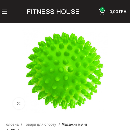
0
0,00
ГРН.
Клацніть, щоб збільшити
Головна
Товари для спорту
Масажні м'ячі