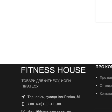
ПРО КО
Про на
ТОВАРИ ДЛЯ ФІТНЕСУ, ЙОГИ,
Оптови
ПІЛАТЕСУ
Контак
Тернопіль, вулиця Іллі Рєпіна, 36
+380 (68) 055-08-88
shop@fitnesshouse.com.ua