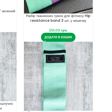
” зелений
Набір тканинних гумок для фітнесу Hip
resistance band 3 шт. у мішечку
255,00
грн.
ДОДАТИ В КОШИК
поштучно
кг