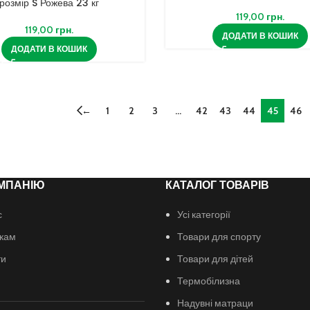
розмір S Рожева 23 кг
119,00
грн.
119,00
грн.
ДОДАТИ В КОШИК
ДОДАТИ В КОШИК
←
1
2
3
…
42
43
44
45
46
МПАНІЮ
КАТАЛОГ ТОВАРІВ
с
Усі категорії
кам
Товари для спорту
ти
Товари для дітей
Термобілизна
Надувні матраци