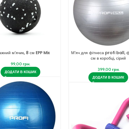
жний м’ячик, 8 см EPP Mix
М’яч для фітнеса profi ball, 
см в коробці, сірий
99,00
грн.
399,00
грн.
ДОДАТИ В КОШИК
ДОДАТИ В КОШИК