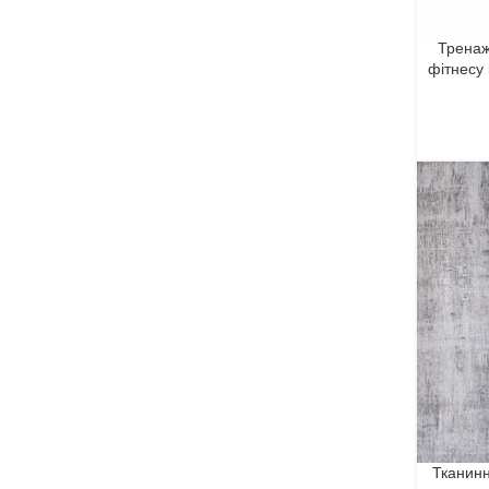
Тренаж
фітнесу 
Тканинн