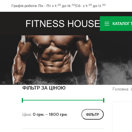
00
00
00
00
Графік роботи: Пн - Пт з 9.
до 18.
Сб- з 9.
до 13.
КАТАЛОГ 
ФІЛЬТР ЗА ЦІНОЮ
Головна
Ціна:
0 грн.
—
1800 грн.
ФІЛЬТР