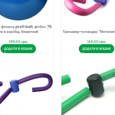
 фітнеса profi ball, фітбол 75
см в коробці, блакитний
Тренажер-еспандер “Метелик
399,00
грн.
169,00
грн.
ДОДАТИ В КОШИК
ДОДАТИ В КОШИК