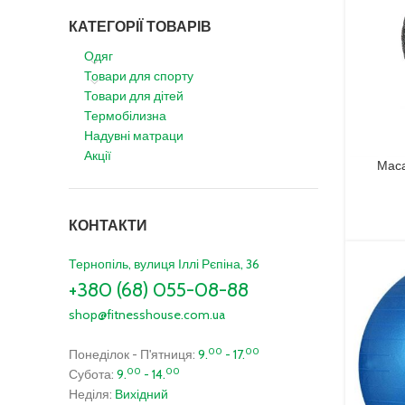
КАТЕГОРІЇ ТОВАРІВ
Одяг
Товари для спорту
Товари для дітей
Термобілизна
Надувні матраци
Акції
Маса
КОНТАКТИ
Тернопіль, вулиця Іллі Рєпіна, 36
+380 (68) 055-08-88
shop@fitnesshouse.com.ua
00
00
Понеділок - П'ятниця:
9.
- 17.
00
00
Субота:
9.
- 14.
Неділя:
Вихідний