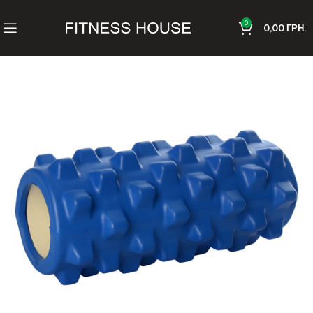
0
0,00
ГРН.