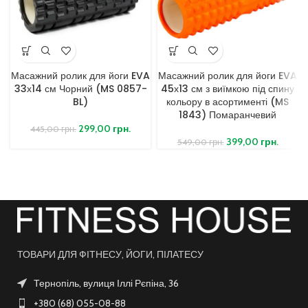
Масажний ролик для йоги EVA
Масажний ролик для йоги EVA
33х14 см Чорний (MS 0857-
45х13 см з виїмкою під спину
BL)
кольору в асортименті (MS
1843) Помаранчевий
299,00
грн.
445,00
грн.
399,00
грн.
549,00
грн.
ТОВАРИ ДЛЯ ФІТНЕСУ, ЙОГИ, ПІЛАТЕСУ
Тернопіль, вулиця Іллі Рєпіна, 36
+380 (68) 055-08-88