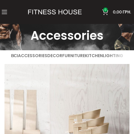
0
0,00
ГРН.
Accessories
ВСІ
ACCESSORIES
DECOR
FURNITURE
KITCHEN
LIGHTING