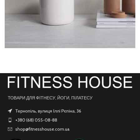
POTENTI PARTURIENT PARTURIE
ACCESSORIES
ТОВАРИ ДЛЯ ФІТНЕСУ, ЙОГИ, ПІЛАТЕСУ
Тернопіль, вулиця Іллі Рєпіна, 36
+380 (68) 055-08-88
shop@fitnesshouse.com.ua