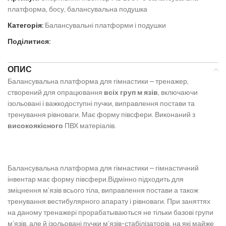
платформа, босу, балансувальна подушка
Категорія:
Балансувальні платформи і подушки
Поділитися:
ОПИС
Балансувальна платформа для гімнастики – тренажер,
створений для опрацювання
всіх груп м язів
, включаючи
ізольовані і важкодоступні пучки, виправлення постави та
тренування рівноваги. Має форму півсфери. Виконаний з
високоякісного
ПВХ матеріалів.
Балансувальна платформа для гімнастики – гімнастичний
інвентар має форму півсфери.Відмінно підходить для
зміцнення м’язів всього тіла, виправлення постави а також
тренування вестибулярного апарату і рівноваги. При заняттях
на даному тренажері прорабатываються не тільки базові групи
м’язів, але й ізольовані пучки м’язів-стабілізаторів, на які майже