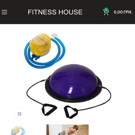
0
0,00
ГРН.
Клацніть, щоб збільшити