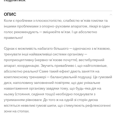
Поділитися:
ОПИС
Коли є проблеми з плоскостопістю, слабкістю м’язів гомілки та
іншими проблемами з опорно-руховим апаратом, лікарі в один
голос рекомендують — зміцнюйте м’язи. І це абсолютно
правильно!
Однак є можливість набагато більшого — одночасно з м’язовою,
тренувати інші найважливіші системи організму —
проприоцептивну (нервно-м’язове почуття), вестибулярний
апарат, координацію. Звучить привабливо і, що найголовніше,
абсолютно реально! Саме такий ефект дають заняття на
комплексному тренажері — балансувальній подушці. Це гумовий
диск, наполовину заповнений повітрям, що дає унікальне
навантаження організму завдяки тому, що будь-яка дія на
ньому (стояння, сидіння тощо) необхідно поєднувати з
утриманням рівноваги. До того ж на одній зі сторін диска
містяться невеликі гумові шипи, що стимулюють рефлексогенні
зони на стопах.