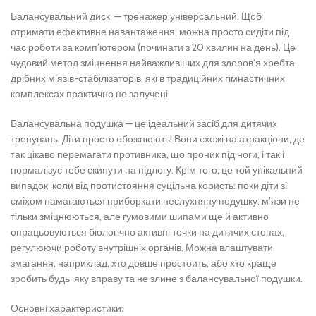
Балансувальний диск — тренажер універсальний. Щоб
отримати ефективне навантаження, можна просто сидіти під
час роботи за комп’ютером (починати з 20 хвилин на день). Це
чудовий метод зміцнення найважливіших для здоров’я хребта
дрібних м’язів-стабілізаторів, які в традиційних гімнастичних
комплексах практично не залучені.
Балансувальна подушка — це ідеальний засіб для дитячих
тренувань. Діти просто обожнюють! Вони схожі на атракціони, де
так цікаво перемагати противника, що проник під ноги, і так і
нормалізує тебе скинути на підлогу. Крім того, це той унікальний
випадок, коли від протистояння суцільна користь: поки діти зі
сміхом намагаються приборкати неслухняну подушку, м’язи не
тільки зміцнюються, але гумовими шипами ще й активно
опрацьовуються біологічно активні точки на дитячих стопах,
регулюючи роботу внутрішніх органів. Можна влаштувати
змагання, наприклад, хто довше простоить, або хто краще
зробить будь-яку вправу та не злине з балансувальної подушки.
Основні характеристики: