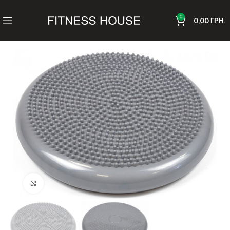
0
0,00
ГРН.
Клацніть, щоб збільшити