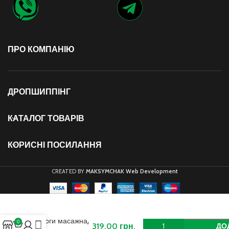
ПРО КОМПАНІЮ
ДРОПШИППІНГ
КАТАЛОГ ТОВАРІВ
КОРИСНІ ПОСИЛАННЯ
CREATED BY
MAKSYMCHAK Web Development
Подушка для
йоги масажна,
0
319,00
грн.
ДО