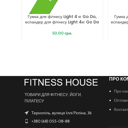
Гумка для фітнесу Light 4 кг Go Do,
Гумка 
еспандер для фітнесу Light 4кг Go Do
еспандер
50,00
грн.
ПРО КО
Про на
ТОВАРИ ДЛЯ ФІТНЕСУ, ЙОГИ,
Оптови
ПІЛАТЕСУ
Контак
Тернопіль, вулиця Іллі Рєпіна, 36
+380 (68) 055-08-88