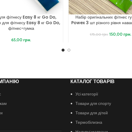
для фітнесу Easy 8 кг Go Do,
Набір оригінальних фітнес г
 для фітнесу Easy 8 кг Go Do,
Powex 3 шт різного рівня нав
фітнес-гумка
150,00
грн.
175,00
грн.
65,00
грн.
МПАНІЮ
КАТАЛОГ ТОВАРІВ
с
Усі категорії
кам
Товари для спорту
ти
Товари для дітей
Термобілизна
Надувні матраци