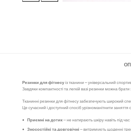
ОП
Резинки для фітнесу
із тканини – універсальний спортивн
Завдяки компактності та легкій вазі резинки можна брати
Тканинні резинки для фітнесу забезпечують широкий спек
Це сучасний і доступний спосіб урізноманітнити заняття 
Приємні на дотик
– не натирають шкіру навіть під час
Зносостійкі та довговічні
– витримують щоденні тр