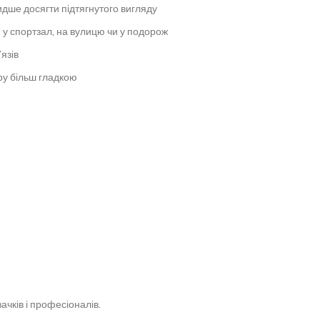
дше досягти підтягнутого вигляду
ю у спортзал, на вулицю чи у подорож
язів
ру більш гладкою
вачків і професіоналів.