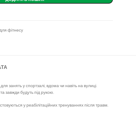
для фітнесу
АТА
для занять у спортзалі, вдома чи навіть на вулиці.
та завжди будуть під рукою.
товуються у реабілітаційних тренуваннях після травм.