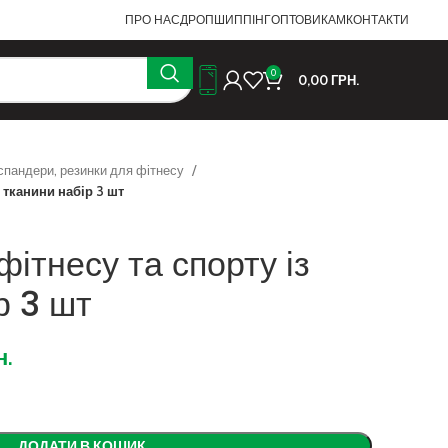
ПРО НАС
ДРОПШИППІНГ
ОПТОВИКАМ
КОНТАКТИ
0
0,00
ГРН.
спандери, резинки для фітнесу
 тканини набір 3 шт
фітнесу та спорту із
р 3 шт
н.
ДОДАТИ В КОШИК