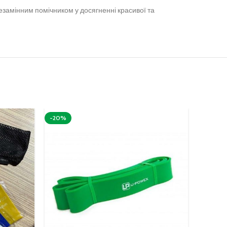
незамінним помічником у досягненні красивої та
-20%