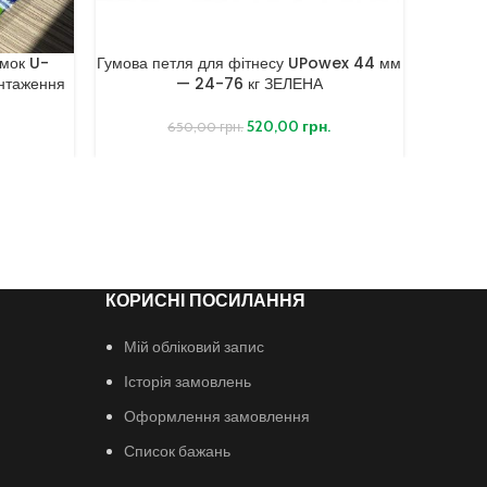
умок U-
Гумова петля для фітнесу UPowex 44 мм
Гумка дл
антаження
— 24-76 кг ЗЕЛЕНА
520,00
грн.
650,00
грн.
КОРИСНІ ПОСИЛАННЯ
Мій обліковий запис
Історія замовлень
Оформлення замовлення
Список бажань