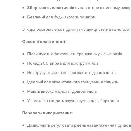
Зберігають еластичність
навіть при активному вико
Безпечні
для будь-якого типу шкіри
З їх допомогою легко підтягнути сідниці, стегна та ноги, а 
Основні властивості:
Підвищують ефективність тренувань у кілька разів
Понад
200 вправ
для всіх груп м’язів
Не скручуються та не сповзають під час занять
Ідеальні для акцентованого тренування сідниць
Мають високу міцність і довговічність
У комплект входить зручна сумка для зберігання
Переваги використання:
Дозволяють регулювати рівень навантаження під час в