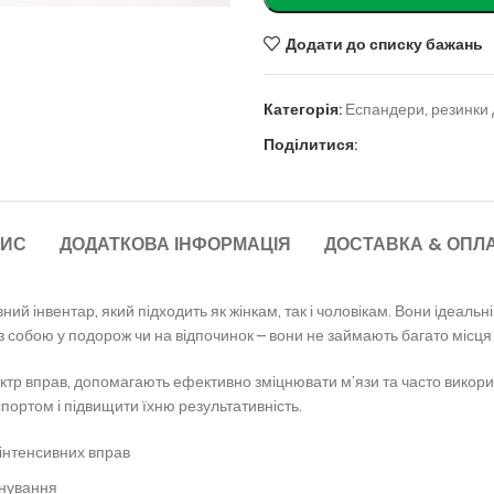
Додати до списку бажань
Категорія:
Еспандери, резинки 
Поділитися:
ИС
ДОДАТКОВА ІНФОРМАЦІЯ
ДОСТАВКА & ОПЛ
ий інвентар, який підходить як жінкам, так і чоловікам. Вони ідеальні 
 з собою у подорож чи на відпочинок – вони не займають багато місця 
тр вправ, допомагають ефективно зміцнювати м’язи та часто викорис
спортом і підвищити їхню результативність.
 інтенсивних вправ
енування