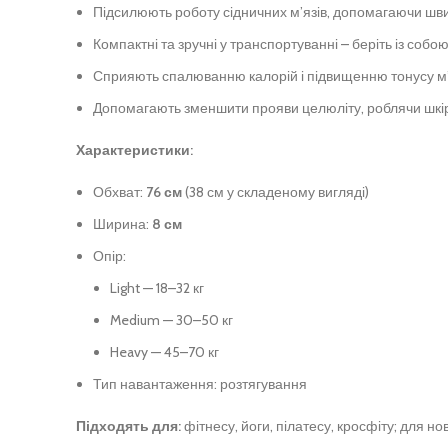
Підсилюють роботу сідничних м’язів, допомагаючи шви
Компактні та зручні у транспортуванні – беріть із собо
Сприяють спалюванню калорій і підвищенню тонусу м’
Допомагають зменшити прояви целюліту, роблячи шкі
Характеристики:
Обхват:
76 см
(38 см у складеному вигляді)
Ширина:
8 см
Опір:
Light — 18–32 кг
Medium — 30–50 кг
Heavy — 45–70 кг
Тип навантаження: розтягування
Підходять для:
фітнесу, йоги, пілатесу, кросфіту; для но