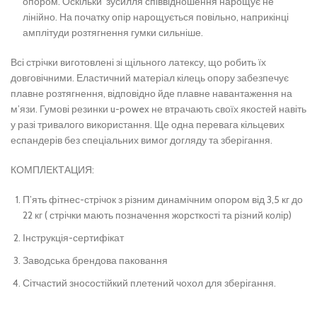
опором. Оскільки зусилля співвідношення нарощує не
лінійно. На початку опір нарощується повільно, наприкінці
амплітуди розтягнення гумки сильніше.
Всі стрічки виготовлені зі щільного латексу, що робить їх
довговічними. Еластичний матеріал кілець опору забезпечує
плавне розтягнення, відповідно йде плавне навантаження на
м’язи. Гумові резинки u-powex не втрачають своїх якостей навіть
у разі тривалого використання. Ще одна перевага кільцевих
еспандерів без спеціальних вимог догляду та зберігання.
КОМПЛЕКТАЦИЯ:
П’ять фітнес-стрічок з різним динамічним опором від 3,5 кг до
22 кг ( стрічки мають позначення жорсткості та різний колір)
Інструкція-сертифікат
Заводська брендова паковання
Сітчастий зносостійкий плетений чохол для зберігання.