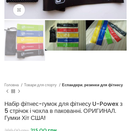
Клацніть, щоб збільшити
Головна
Товари для спорту
Еспандери, резинки для фітнесу
Набір фітнес-гумок для фітнесу U-Powex з
5 стрічок і чохла в пакованні. ОРИГИНАЛ.
Гумки Хіт США!
215,00
грн.
299,00
грн.