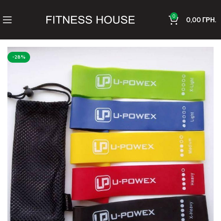
0
0,00
ГРН.
-28%