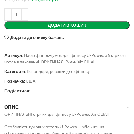
ДОДАТИ В КОШИК
Додати до списку бажань
Артикул:
Набір фітнес-гумок для фітнесу U-Powex з 5 стрічок і
чохла в пакованні. ОРИГИНАЛ. Гумки Хіт США!
Категорія:
Еспандери, резинки для фітнесу
Позначка:
США
Поділитися:
ОПИС
ОРИГІНАЛЬНІ стрічки для фітнесу U-Powex. Хіт США!!
Особливість гумових петель U-Powex — збільшення
ефективності тренувань будь-якої групи м’язів, завдяки