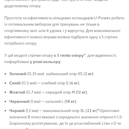
додатковому опору.
Простота та ефективність кільцевих еспандерів U-Powex робить
їх оптимальним вибором для тренувань не тільки в
спортивному залі, але й удома, і у відпустці. Для максимальної
ефективності кожної вправи можна підібрати одну з 5 стрічок
потрібного опору.
У цій моделі стрічки опору
є 5 типів опору*
, для відмінності,
пофарбовані
у різні кольору
:
Зелений
(0,35 мм) найменший опір XS
(2 кг)
;
Синій
(0,5 мм) — слабкий опір S
(6 кг)
;
Жовтий
(0,7 мм) — середній опір M
(12 кг)
;
Червоний
(1 мм) — сильний L
(18 кг);
Чорний
(1,2 мм) — максимальний опір XL
(22 кг)
*Орієнтовні
значення.В описі вказані з середнього значення опірності 1,5-
2хкратному розтягуванню, де 1х це розслаблений стан з 0-м